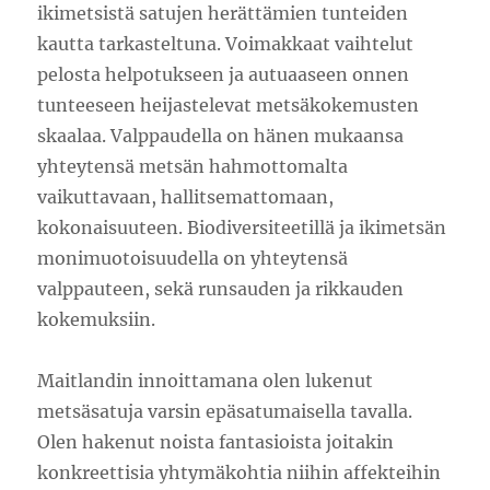
ikimetsistä satujen herättämien tunteiden
kautta tarkasteltuna. Voimakkaat vaihtelut
pelosta helpotukseen ja autuaaseen onnen
tunteeseen heijastelevat metsäkokemusten
skaalaa. Valppaudella on hänen mukaansa
yhteytensä metsän hahmottomalta
vaikuttavaan, hallitsemattomaan,
kokonaisuuteen. Biodiversiteetillä ja ikimetsän
monimuotoisuudella on yhteytensä
valppauteen, sekä runsauden ja rikkauden
kokemuksiin.
Maitlandin innoittamana olen lukenut
metsäsatuja varsin epäsatumaisella tavalla.
Olen hakenut noista fantasioista joitakin
konkreettisia yhtymäkohtia niihin affekteihin