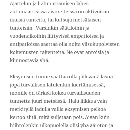
Ajattelun ja hahmottamisen lähes
automaattisissa aivoreiteissä on aktivoituu
ikuisia tunteita, tai kutsuja metsälaisen
tunteisiin. Varsinkin säätiloihin ja
vuodenaikoihin liittyvissä empatioissa ja
antipatioissa saattaa olla noita ylisukupolvisten
kokemusten rakenteita. Ne ovat antoisia ja
kiinnostavia yhä.
Eksymisen tunne saattaa olla piilevänä läsnä
jopa turvallisen latulenkin kiertämisessä,
monille on tärkeä kokea turvallisuuden
tunnetta juuri metsässä. Halu liikkua vain
merkityllä ladulla vailla eksymisen pelkoa
kertoo siitä, mitä suljetaan pois. Aivan kuin
hiihtolenkin ulkopuolella olisi yhä ääretön ja