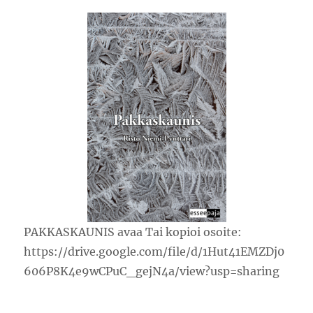
PAKKASKAUNIS avaa Tai kopioi osoite:
https://drive.google.com/file/d/1Hut41EMZDj0
606P8K4e9wCPuC_gejN4a/view?usp=sharing