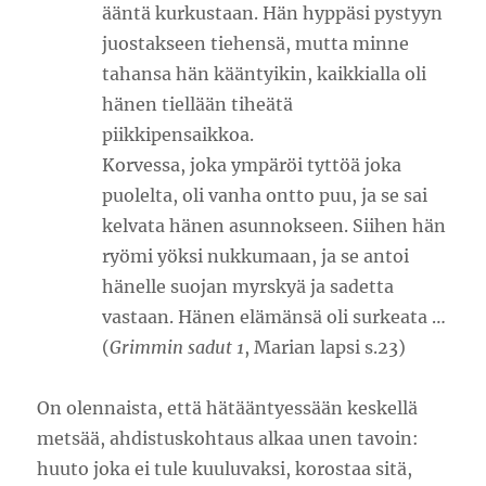
ääntä kurkustaan. Hän hyppäsi pystyyn
juostakseen tiehensä, mutta minne
tahansa hän kääntyikin, kaikkialla oli
hänen tiellään tiheätä
piikkipensaikkoa.
Korvessa, joka ympäröi tyttöä joka
puolelta, oli vanha ontto puu, ja se sai
kelvata hänen asunnokseen. Siihen hän
ryömi yöksi nukkumaan, ja se antoi
hänelle suojan myrskyä ja sadetta
vastaan. Hänen elämänsä oli surkeata …
(
Grimmin sadut 1
, Marian lapsi s.23)
On olennaista, että hätääntyessään keskellä
metsää, ahdistuskohtaus alkaa unen tavoin:
huuto joka ei tule kuuluvaksi, korostaa sitä,