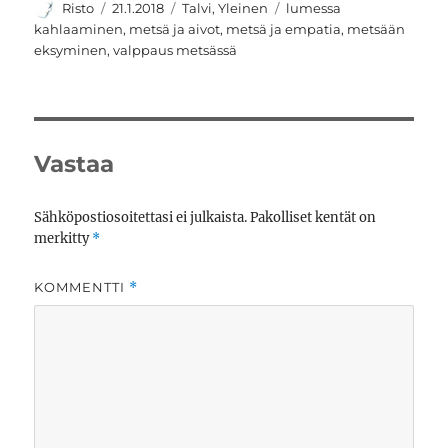
Kirjoittaja
Julkaistu
Kategoriat
Avainsanat
Risto
21.1.2018
Talvi
,
Yleinen
lumessa
kahlaaminen
,
metsä ja aivot
,
metsä ja empatia
,
metsään
eksyminen
,
valppaus metsässä
Vastaa
Sähköpostiosoitettasi ei julkaista.
Pakolliset kentät on
merkitty
*
KOMMENTTI
*