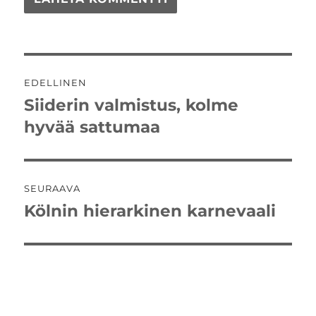
Artikkelien
EDELLINEN
selaus
Siiderin valmistus, kolme
Edellinen
artikkeli:
hyvää sattumaa
SEURAAVA
Kölnin hierarkinen karnevaali
Seuraava
artikkeli: