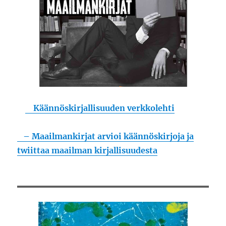
Käännöskirjallisuuden verkkolehti
– Maailmankirjat arvioi käännöskirjoja ja
twiittaa maailman kirjallisuudesta