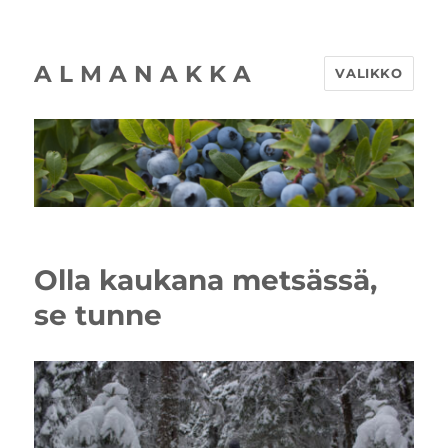
A L M A N A K K A
VALIKKO
Olla kaukana metsässä,
se tunne