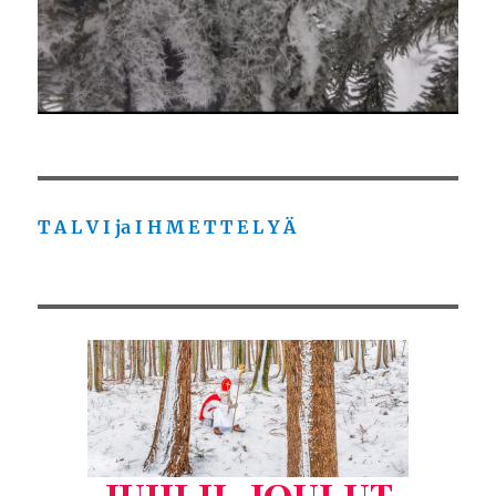
T A L V I ja I H M E T T E L Y Ä