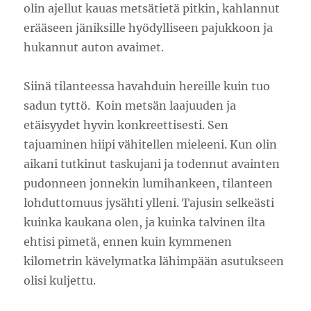
olin ajellut kauas metsätietä pitkin, kahlannut
erääseen jäniksille hyödylliseen pajukkoon ja
hukannut auton avaimet.
Siinä tilanteessa havahduin hereille kuin tuo
sadun tyttö. Koin metsän laajuuden ja
etäisyydet hyvin konkreettisesti. Sen
tajuaminen hiipi vähitellen mieleeni. Kun olin
aikani tutkinut taskujani ja todennut avainten
pudonneen jonnekin lumihankeen, tilanteen
lohduttomuus jysähti ylleni. Tajusin selkeästi
kuinka kaukana olen, ja kuinka talvinen ilta
ehtisi pimetä, ennen kuin kymmenen
kilometrin kävelymatka lähimpään asutukseen
olisi kuljettu.