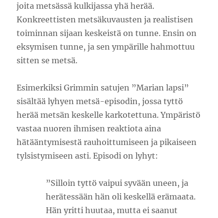
joita metsässä kulkijassa yhä herää.
Konkreettisten metsäkuvausten ja realistisen
toiminnan sijaan keskeistä on tunne. Ensin on
eksymisen tunne, ja sen ympärille hahmottuu
sitten se metsä.
Esimerkiksi Grimmin satujen ”Marian lapsi”
sisältää lyhyen metsä-episodin, jossa tyttö
herää metsän keskelle karkotettuna. Ympäristö
vastaa nuoren ihmisen reaktiota aina
hätääntymisestä rauhoittumiseen ja pikaiseen
tylsistymiseen asti. Episodi on lyhyt:
”Silloin tyttö vaipui syvään uneen, ja
herätessään hän oli keskellä erämaata.
Hän yritti huutaa, mutta ei saanut