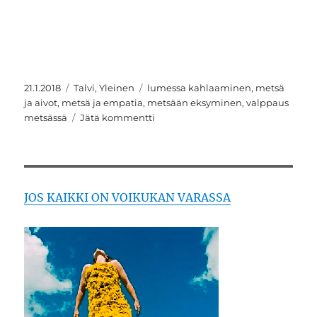
Julkaistu
Kategoriat
Avainsanat
21.1.2018
Talvi
,
Yleinen
lumessa kahlaaminen
,
metsä
ja aivot
,
metsä ja empatia
,
metsään eksyminen
,
valppaus
artikkeliin
metsässä
Jätä kommentti
Olla
kaukana
metsässä,
se
tunne
JOS KAIKKI ON VOIKUKAN VARASSA