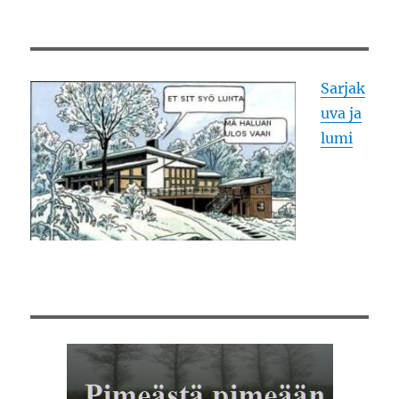
Sarjak
uva ja
lumi