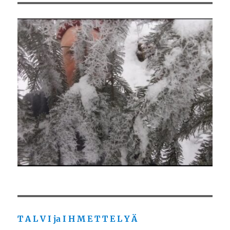
T A L V I ja I H M E T T E L Y Ä