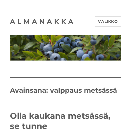
A L M A N A K K A
VALIKKO
Avainsana:
valppaus metsässä
Olla kaukana metsässä,
se tunne