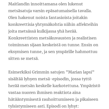
Maitlandin innoittamana olen lukenut
metsäsatuja varsin epäsatumaisella tavalla.
Olen hakenut noista fantasioista joitakin
konkreettisia yhtymäkohtia niihin affekteihin
joita metsässä kulkijassa yhä herää.
Konkreettisten metsäkuvausten ja realistisen
toiminnan sijaan keskeistä on tunne. Ensin on
eksymisen tunne, ja sen ympärille hahmottuu
sitten se metsä.
Esimerkiksi Grimmin satujen ”Marian lapsi”
sisältää lyhyen metsä-episodin, jossa tyttö
herää metsän keskelle karkotettuna. Ympäristö
vastaa nuoren ihmisen reaktiota aina
hätääntymisestä rauhoittumiseen ja pikaiseen
tylsistymiseen asti. Episodi on lyhyt: