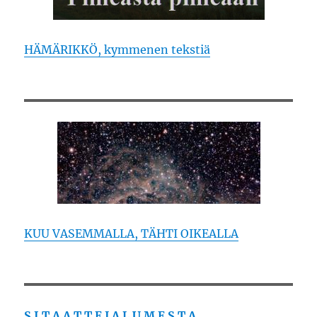
HÄMÄRIKKÖ, kymmenen tekstiä
KUU VASEMMALLA, TÄHTI OIKEALLA
S I T A A T T E J A L U M E S T A