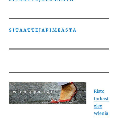
S I T A A T T E J A P I M E Ä S T Ä
Risto
tarkast
elee
Wieniä