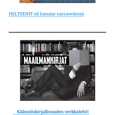
HELTEENIT eli Jumalat rantavedessä
Käännöskirjallisuuden verkkolehti