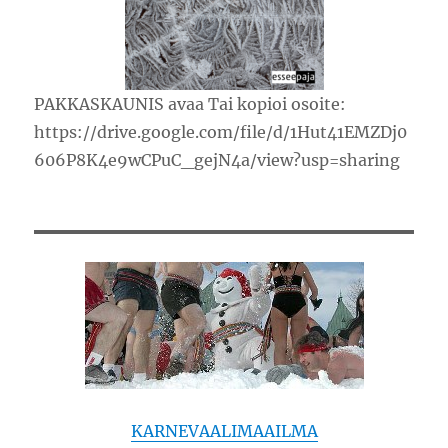
PAKKASKAUNIS avaa Tai kopioi osoite:
https://drive.google.com/file/d/1Hut41EMZDj0
606P8K4e9wCPuC_gejN4a/view?usp=sharing
KARNEVAALIMAAILMA