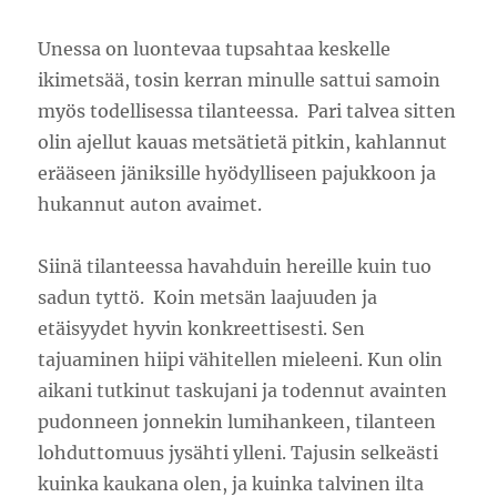
Unessa on luontevaa tupsahtaa keskelle
ikimetsää, tosin kerran minulle sattui samoin
myös todellisessa tilanteessa. Pari talvea sitten
olin ajellut kauas metsätietä pitkin, kahlannut
erääseen jäniksille hyödylliseen pajukkoon ja
hukannut auton avaimet.
Siinä tilanteessa havahduin hereille kuin tuo
sadun tyttö. Koin metsän laajuuden ja
etäisyydet hyvin konkreettisesti. Sen
tajuaminen hiipi vähitellen mieleeni. Kun olin
aikani tutkinut taskujani ja todennut avainten
pudonneen jonnekin lumihankeen, tilanteen
lohduttomuus jysähti ylleni. Tajusin selkeästi
kuinka kaukana olen, ja kuinka talvinen ilta