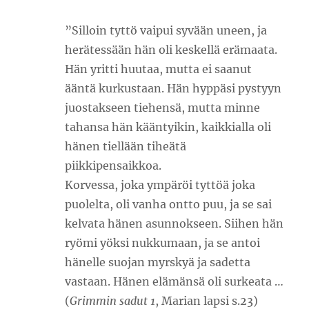
”Silloin tyttö vaipui syvään uneen, ja
herätessään hän oli keskellä erämaata.
Hän yritti huutaa, mutta ei saanut
ääntä kurkustaan. Hän hyppäsi pystyyn
juostakseen tiehensä, mutta minne
tahansa hän kääntyikin, kaikkialla oli
hänen tiellään tiheätä
piikkipensaikkoa.
Korvessa, joka ympäröi tyttöä joka
puolelta, oli vanha ontto puu, ja se sai
kelvata hänen asunnokseen. Siihen hän
ryömi yöksi nukkumaan, ja se antoi
hänelle suojan myrskyä ja sadetta
vastaan. Hänen elämänsä oli surkeata …
(
Grimmin sadut 1
, Marian lapsi s.23)