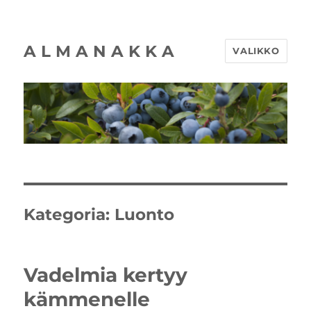
A L M A N A K K A
VALIKKO
Kategoria:
Luonto
Vadelmia kertyy
kämmenelle