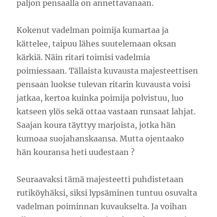
paljon pensaalla on annettavanaan.
Kokenut vadelman poimija kumartaa ja
kättelee, taipuu lähes suutelemaan oksan
kärkiä. Näin ritari toimisi vadelmia
poimiessaan. Tällaista kuvausta majesteettisen
pensaan luokse tulevan ritarin kuvausta voisi
jatkaa, kertoa kuinka poimija polvistuu, luo
katseen ylös sekä ottaa vastaan runsaat lahjat.
Saajan koura täyttyy marjoista, jotka hän
kumoaa suojahanskaansa. Mutta ojentaako
hän kouransa heti uudestaan ?
Seuraavaksi tämä majesteetti puhdistetaan
rutiköyhäksi, siksi lypsäminen tuntuu osuvalta
vadelman poiminnan kuvaukselta. Ja voihan