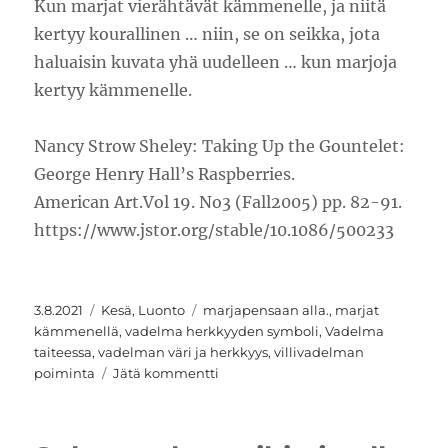
Kun marjat vierähtävät kämmenelle, ja niitä
kertyy kourallinen … niin, se on seikka, jota
haluaisin kuvata yhä uudelleen … kun marjoja
kertyy kämmenelle.
Nancy Strow Sheley: Taking Up the Gountelet:
George Henry Hall’s Raspberries.
American Art.Vol 19. No3 (Fall2005) pp. 82-91.
https://www.jstor.org/stable/10.1086/500233
Julkaistu
Kategoriat
Avainsanat
3.8.2021
Kesä
,
Luonto
marjapensaan alla.
,
marjat
kämmenellä
,
vadelma herkkyyden symboli
,
Vadelma
taiteessa
,
vadelman väri ja herkkyys
,
villivadelman
artikkeliin
poiminta
Jätä kommentti
Vadelmia
kertyy
kämmenelle