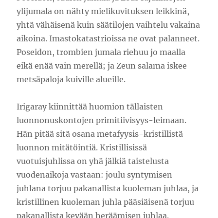
ylijumala on nähty mielikuvituksen leikkinä,
yhtä vähäisenä kuin säätilojen vaihtelu vakaina
aikoina. Imastokatastrioissa ne ovat palanneet.
Poseidon, trombien jumala riehuu jo maalla
eikä enää vain merellä; ja Zeun salama iskee
metsäpaloja kuiville alueille.
Irigaray kiinnittää huomion tällaisten
luonnonuskontojen primitiivisyys-leimaan.
Hän pitää sitä osana metafyysis-kristillistä
luonnon mitätöintiä. Kristillisissä
vuotuisjuhlissa on yhä jälkiä taistelusta
vuodenaikoja vastaan: joulu syntymisen
juhlana torjuu pakanallista kuoleman juhlaa, ja
kristillinen kuoleman juhla pääsiäisenä torjuu
pakanallista kevään heräämisen juhlaa.