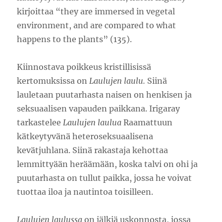
kirjoittaa “they are immersed in vegetal
environment, and are compared to what
happens to the plants” (135).
Kiinnostava poikkeus kristillisissä
kertomuksissa on
Laulujen laulu.
Siinä
lauletaan puutarhasta naisen on henkisen ja
seksuaalisen vapauden paikkana. Irigaray
tarkastelee
Laulujen laulua
Raamattuun
kätkeytyvänä heteroseksuaalisena
kevätjuhlana. Siinä rakastaja kehottaa
lemmittyään heräämään, koska talvi on ohi ja
puutarhasta on tullut paikka, jossa he voivat
tuottaa iloa ja nautintoa toisilleen.
Laulujen laulussa
on jälkiä uskonnosta, jossa