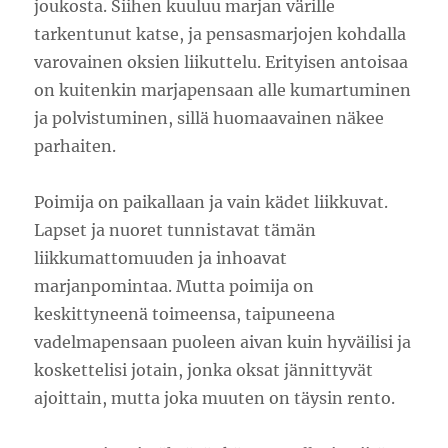
joukosta. Siihen kuuluu marjan värille
tarkentunut katse, ja pensasmarjojen kohdalla
varovainen oksien liikuttelu. Erityisen antoisaa
on kuitenkin marjapensaan alle kumartuminen
ja polvistuminen, sillä huomaavainen näkee
parhaiten.
Poimija on paikallaan ja vain kädet liikkuvat.
Lapset ja nuoret tunnistavat tämän
liikkumattomuuden ja inhoavat
marjanpomintaa. Mutta poimija on
keskittyneenä toimeensa, taipuneena
vadelmapensaan puoleen aivan kuin hyväilisi ja
koskettelisi jotain, jonka oksat jännittyvät
ajoittain, mutta joka muuten on täysin rento.