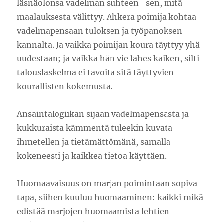
läsnäolonsa vadelman suhteen -sen, mitä
maalauksesta välittyy. Ahkera poimija kohtaa
vadelmapensaan tuloksen ja työpanoksen
kannalta. Ja vaikka poimijan koura täyttyy yhä
uudestaan; ja vaikka hän vie lähes kaiken, silti
talouslaskelma ei tavoita sitä täyttyvien
kourallisten kokemusta.
Ansaintalogiikan sijaan vadelmapensasta ja
kukkuraista kämmentä tuleekin kuvata
ihmetellen ja tietämättömänä, samalla
kokeneesti ja kaikkea tietoa käyttäen.
Huomaavaisuus on marjan poimintaan sopiva
tapa, siihen kuuluu huomaaminen: kaikki mikä
edistää marjojen huomaamista lehtien