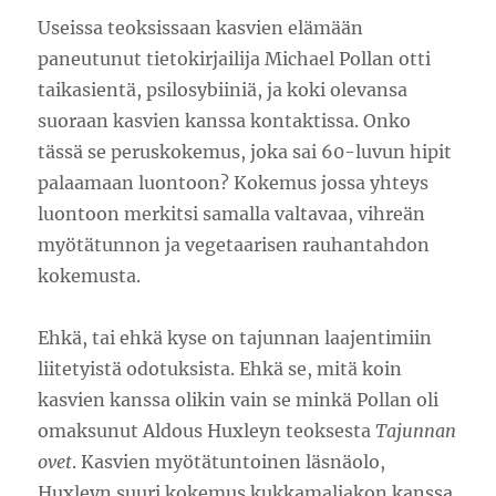
Useissa teoksissaan kasvien elämään
paneutunut tietokirjailija Michael Pollan otti
taikasientä, psilosybiiniä, ja koki olevansa
suoraan kasvien kanssa kontaktissa. Onko
tässä se peruskokemus, joka sai 60-luvun hipit
palaamaan luontoon? Kokemus jossa yhteys
luontoon merkitsi samalla valtavaa, vihreän
myötätunnon ja vegetaarisen rauhantahdon
kokemusta.
Ehkä, tai ehkä kyse on tajunnan laajentimiin
liitetyistä odotuksista. Ehkä se, mitä koin
kasvien kanssa olikin vain se minkä Pollan oli
omaksunut Aldous Huxleyn teoksesta
Tajunnan
ovet
. Kasvien myötätuntoinen läsnäolo,
Huxleyn suuri kokemus kukkamaljakon kanssa.