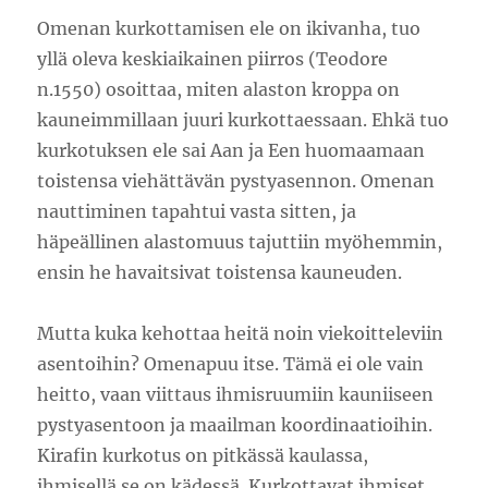
Omenan kurkottamisen ele on ikivanha, tuo
yllä oleva keskiaikainen piirros (Teodore
n.1550) osoittaa, miten alaston kroppa on
kauneimmillaan juuri kurkottaessaan. Ehkä tuo
kurkotuksen ele sai Aan ja Een huomaamaan
toistensa viehättävän pystyasennon. Omenan
nauttiminen tapahtui vasta sitten, ja
häpeällinen alastomuus tajuttiin myöhemmin,
ensin he havaitsivat toistensa kauneuden.
Mutta kuka kehottaa heitä noin viekoitteleviin
asentoihin? Omenapuu itse. Tämä ei ole vain
heitto, vaan viittaus ihmisruumiin kauniiseen
pystyasentoon ja maailman koordinaatioihin.
Kirafin kurkotus on pitkässä kaulassa,
ihmisellä se on kädessä. Kurkottavat ihmiset