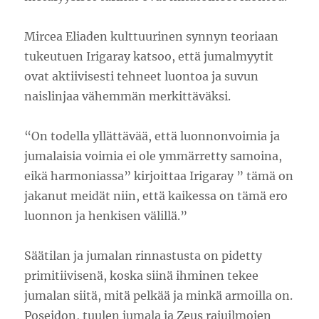
Mircea Eliaden kulttuurinen synnyn teoriaan
tukeutuen Irigaray katsoo, että jumalmyytit
ovat aktiivisesti tehneet luontoa ja suvun
naislinjaa vähemmän merkittäväksi.
“On todella yllättävää, että luonnonvoimia ja
jumalaisia voimia ei ole ymmärretty samoina,
eikä harmoniassa” kirjoittaa Irigaray ” tämä on
jakanut meidät niin, että kaikessa on tämä ero
luonnon ja henkisen välillä.”
Säätilan ja jumalan rinnastusta on pidetty
primitiivisenä, koska siinä ihminen tekee
jumalan siitä, mitä pelkää ja minkä armoilla on.
Poseidon, tuulen jumala ja Zeus rajuilmojen