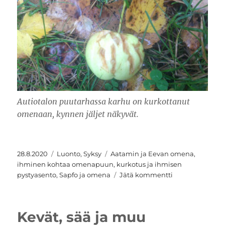
Autiotalon puutarhassa karhu on kurkottanut
omenaan, kynnen jäljet näkyvät.
Julkaistu
Kategoriat
Avainsanat
28.8.2020
Luonto
,
Syksy
Aatamin ja Eevan omena
,
ihminen kohtaa omenapuun
,
kurkotus ja ihmisen
artikkeliin
pystyasento
,
Sapfo ja omena
Jätä kommentti
Kurkotus
kohti
omenaa
Kevät, sää ja muu