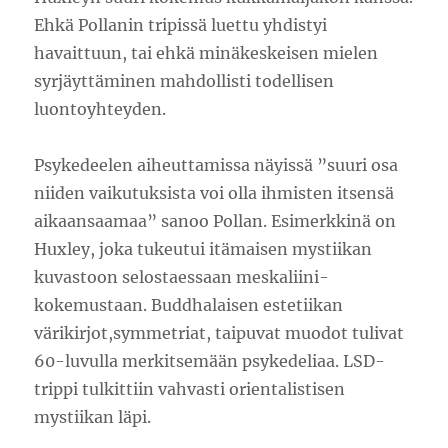
Ehkä Pollanin tripissä luettu yhdistyi
havaittuun, tai ehkä minäkeskeisen mielen
syrjäyttäminen mahdollisti todellisen
luontoyhteyden.
Psykedeelen aiheuttamissa näyissä ”suuri osa
niiden vaikutuksista voi olla ihmisten itsensä
aikaansaamaa” sanoo Pollan. Esimerkkinä on
Huxley, joka tukeutui itämaisen mystiikan
kuvastoon selostaessaan meskaliini-
kokemustaan. Buddhalaisen estetiikan
värikirjot,symmetriat, taipuvat muodot tulivat
60-luvulla merkitsemään psykedeliaa. LSD-
trippi tulkittiin vahvasti orientalistisen
mystiikan läpi.