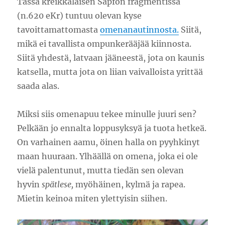
Tässä kreikkalaisen Sapfon fragmentissa
(n.620 eKr) tuntuu olevan kyse
tavoittamattomasta
omenanautinnosta.
Siitä,
mikä ei tavallista ompunkerääjää kiinnosta.
Siitä yhdestä, latvaan jääneestä, jota on kaunis
katsella, mutta jota on liian vaivalloista yrittää
saada alas.
Miksi siis omenapuu tekee minulle juuri sen?
Pelkään jo ennalta loppusyksyä ja tuota hetkeä.
On varhainen aamu, öinen halla on pyyhkinyt
maan huuraan. Ylhäällä on omena, joka ei ole
vielä palentunut, mutta tiedän sen olevan
hyvin
spätlese,
myöhäinen, kylmä ja rapea.
Mietin keinoa miten ylettyisin siihen.