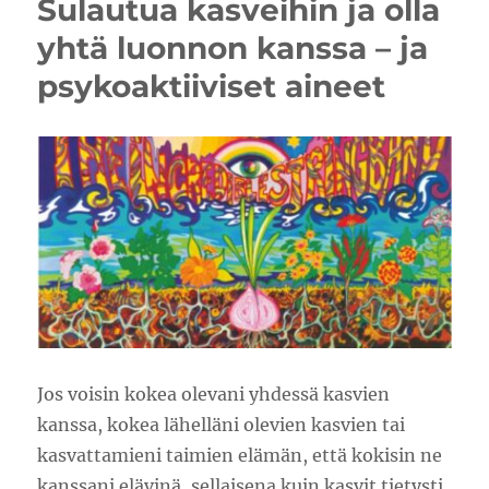
Sulautua kasveihin ja olla
yhtä luonnon kanssa – ja
psykoaktiiviset aineet
Jos voisin kokea olevani yhdessä kasvien
kanssa, kokea lähelläni olevien kasvien tai
kasvattamieni taimien elämän, että kokisin ne
kanssani elävinä, sellaisena kuin kasvit tietysti