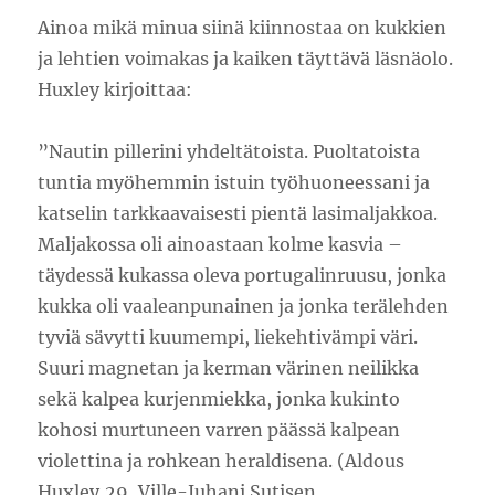
Ainoa mikä minua siinä kiinnostaa on kukkien
ja lehtien voimakas ja kaiken täyttävä läsnäolo.
Huxley kirjoittaa:
”Nautin pillerini yhdeltätoista. Puoltatoista
tuntia myöhemmin istuin työhuoneessani ja
katselin tarkkaavaisesti pientä lasimaljakkoa.
Maljakossa oli ainoastaan kolme kasvia –
täydessä kukassa oleva portugalinruusu, jonka
kukka oli vaaleanpunainen ja jonka terälehden
tyviä sävytti kuumempi, liekehtivämpi väri.
Suuri magnetan ja kerman värinen neilikka
sekä kalpea kurjenmiekka, jonka kukinto
kohosi murtuneen varren päässä kalpean
violettina ja rohkean heraldisena. (Aldous
Huxley,29, Ville-Juhani Sutisen