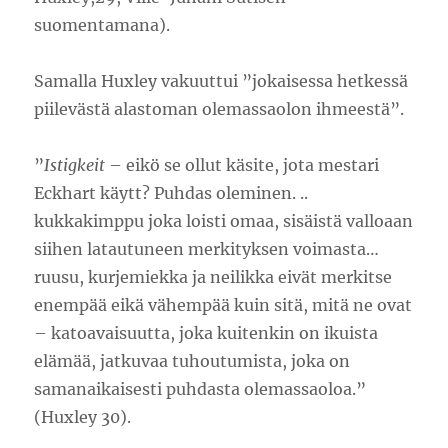
suomentamana).
Samalla Huxley vakuuttui ”jokaisessa hetkessä
piilevästä alastoman olemassaolon ihmeestä”.
”
Istigkeit
– eikö se ollut käsite, jota mestari
Eckhart käytt? Puhdas oleminen. ..
kukkakimppu joka loisti omaa, sisäistä valloaan
siihen latautuneen merkityksen voimasta…
ruusu, kurjemiekka ja neilikka eivät merkitse
enempää eikä vähempää kuin sitä, mitä ne ovat
– katoavaisuutta, joka kuitenkin on ikuista
elämää, jatkuvaa tuhoutumista, joka on
samanaikaisesti puhdasta olemassaoloa.”
(Huxley 30).