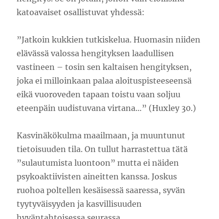
katoavaiset osallistuvat yhdessä:
”Jatkoin kukkien tutkiskelua. Huomasin niiden
elävässä valossa hengityksen laadullisen
vastineen – tosin sen kaltaisen hengityksen,
joka ei milloinkaan palaa aloituspisteeseensä
eikä vuoroveden tapaan toistu vaan soljuu
eteenpäin uudistuvana virtana…” (Huxley 30.)
Kasvinäkökulma maailmaan, ja muuntunut
tietoisuuden tila. On tullut harrastettua tätä
”sulautumista luontoon” mutta ei näiden
psykoaktiivisten aineitten kanssa. Joskus
ruohoa poltellen kesäisessä saaressa, syvän
tyytyväisyyden ja kasvillisuuden
hyväntahtoisessa seurassa.