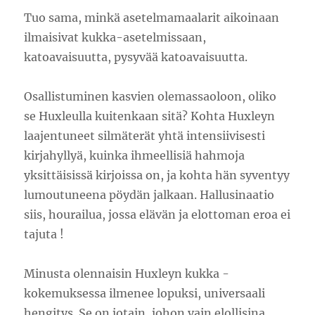
Tuo sama, minkä asetelmamaalarit aikoinaan
ilmaisivat kukka-asetelmissaan,
katoavaisuutta, pysyvää katoavaisuutta.
Osallistuminen kasvien olemassaoloon, oliko
se Huxleulla kuitenkaan sitä? Kohta Huxleyn
laajentuneet silmäterät yhtä intensiivisesti
kirjahyllyä, kuinka ihmeellisiä hahmoja
yksittäisissä kirjoissa on, ja kohta hän syventyy
lumoutuneena pöydän jalkaan. Hallusinaatio
siis, hourailua, jossa elävän ja elottoman eroa ei
tajuta !
Minusta olennaisin Huxleyn kukka -
kokemuksessa ilmenee lopuksi, universaali
hengitys. Se on jotain, johon vain elollisina