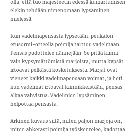
olla, että tuo majesteetin edessä kumartumisen
elekin tehdään nimenomaan lypsäminen
mielessä.
Kun vadelmapensasta lypsetään, peukalon-
etusormi-otteella poimija tarttuu vadelmaan.
Pensas pudottelee nännejään. Se pitää kiinni
vain kypsymättömistä marjoista, mutta kypsät
irtoavat pelkästä kosketuksesta. Marjat ovat
vieneet kaikki vadelmapensaan voimat, ja heti
kun vadelmat irtoavat kiinnikkeistään, pensas
alkaa vahvistua. Vadelmien lypsäminen
helpottaa pensasta.
Arkinen kuvaus siitä, miten paljon marjoja on,
miten ahkerasti poimija työskentelee, kadottaa