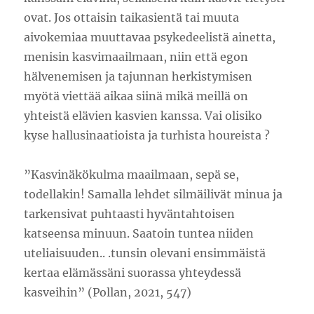
ovat. Jos ottaisin taikasientä tai muuta
aivokemiaa muuttavaa psykedeelistä ainetta,
menisin kasvimaailmaan, niin että egon
hälvenemisen ja tajunnan herkistymisen
myötä viettää aikaa siinä mikä meillä on
yhteistä elävien kasvien kanssa. Vai olisiko
kyse hallusinaatioista ja turhista houreista ?
”Kasvinäkökulma maailmaan, sepä se,
todellakin! Samalla lehdet silmäilivät minua ja
tarkensivat puhtaasti hyväntahtoisen
katseensa minuun. Saatoin tuntea niiden
uteliaisuuden.. .tunsin olevani ensimmäistä
kertaa elämässäni suorassa yhteydessä
kasveihin” (Pollan, 2021, 547)