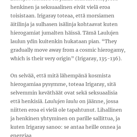
henkinen ja seksuaalinen eivät vielä eroa
toisistaan. Irigaray toteaa, että morsiamen
äitilinja ja sulhasen isälinja kohtaavat kuten
hierogamiat jumalten häissä. Tämä Laulujen
laulun ydin kuitenkin hukataan pian. “They
gradually move away from a cosmic hierogamy,
which is their very origin” (Irigaray, 135-136).
On selvää, että mitä lähempänä kosmista
hierogamiaa pysymme, toteaa Irigaray, sitä
selvemmin keväthäät ovat sekä seksuaalisia
että henkisiä.
Laulujen laulu
on jäänne, jossa
niitten eroa ei vielä ole tapahtunut. Lihallinen
ja henkinen yhtyminen on parille sallittua, ja
kuten Irigaray sanoo: se antaa heille onnea ja
energiaa