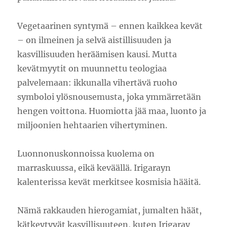
Vegetaarinen syntymä – ennen kaikkea kevät
– on ilmeinen ja selvä aistillisuuden ja
kasvillisuuden heräämisen kausi. Mutta
kevätmyytit on muunnettu teologiaa
palvelemaan: ikkunalla vihertävä ruoho
symboloi ylösnousemusta, joka ymmärretään
hengen voittona. Huomiotta jää maa, luonto ja
miljoonien hehtaarien vihertyminen.
Luonnonuskonnoissa kuolema on
marraskuussa, eikä keväällä. Irigarayn
kalenterissa kevät merkitsee kosmisia hääitä.
Nämä rakkauden hierogamiat, jumalten häät,
kätkeytyvät kasvillisuuteen, kuten Irigaray