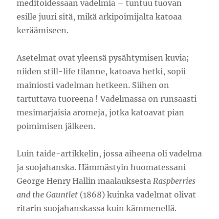
meditoidessaan vadelmia – tuntuu tuovan
esille juuri sitä, mikä arkipoimijalta katoaa
keräämiseen.
Asetelmat ovat yleensä pysähtymisen kuvia;
niiden still-life tilanne, katoava hetki, sopii
mainiosti vadelman hetkeen. Siihen on
tartuttava tuoreena ! Vadelmassa on runsaasti
mesimarjaisia aromeja, jotka katoavat pian
poimimisen jälkeen.
Luin taide-artikkelin, jossa aiheena oli vadelma
ja suojahanska. Hämmästyin huomatessani
George Henry Hallin maalauksesta
Raspberries
and the Gauntlet
(1868) kuinka vadelmat olivat
ritarin suojahanskassa kuin kämmenellä.