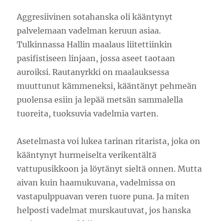
Aggresiivinen sotahanska oli kääntynyt
palvelemaan vadelman keruun asiaa.
Tulkinnassa Hallin maalaus liitettiinkin
pasifistiseen linjaan, jossa aseet taotaan
auroiksi. Rautanyrkki on maalauksessa
muuttunut kämmeneksi, kääntänyt pehmeän
puolensa esiin ja lepää metsän sammalella
tuoreita, tuoksuvia vadelmia varten.
Asetelmasta voi lukea tarinan ritarista, joka on
kääntynyt hurmeiselta verikentältä
vattupusikkoon ja löytänyt sieltä onnen. Mutta
aivan kuin haamukuvana, vadelmissa on
vastapulppuavan veren tuore puna. Ja miten
helposti vadelmat murskautuvat, jos hanska