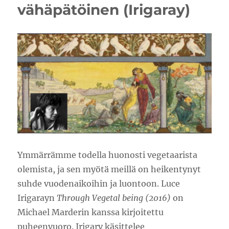
vähäpätöinen (Irigaray)
Ymmärrämme todella huonosti vegetaarista
olemista, ja sen myötä meillä on heikentynyt
suhde vuodenaikoihin ja luontoon. Luce
Irigarayn
Through Vegetal being (2016)
on
Michael Marderin kanssa kirjoitettu
puheenvuoro. Irigary käsittelee