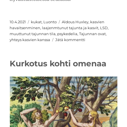
Julkaistu
Kategoriat
Avainsanat
10.4.2021
kukat
,
Luonto
Aldous Huxley
,
kasvien
havaitsenminen
,
laajenmtunut tajunta ja kasvit
,
LSD
,
muuttunut tajunnan tila
,
psykedelia
,
Tajunnan ovat
,
artikkeliin
yhteys kasvien kanssa
Jätä kommentti
Sulautua
kasveihin
ja
Kurkotus kohti omenaa
olla
yhtä
luonnon
kanssa
–
ja
psykoaktiiviset
aineet