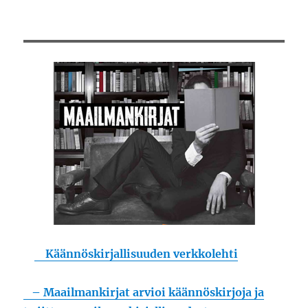
Käännöskirjallisuuden verkkolehti
– Maailmankirjat arvioi käännöskirjoja ja