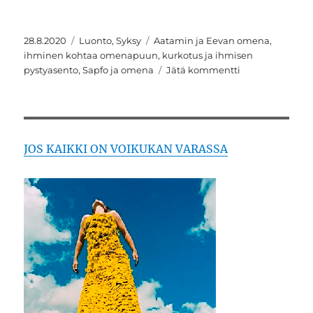
Julkaistu
Kategoriat
Avainsanat
28.8.2020
Luonto
,
Syksy
Aatamin ja Eevan omena
,
ihminen kohtaa omenapuun
,
kurkotus ja ihmisen
artikkeliin
pystyasento
,
Sapfo ja omena
Jätä kommentti
Kurkotus
kohti
omenaa
JOS KAIKKI ON VOIKUKAN VARASSA