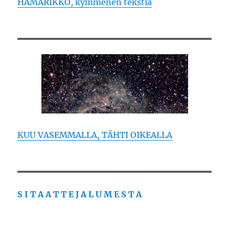
HÄMÄRIKKÖ, kymmenen tekstiä
KUU VASEMMALLA, TÄHTI OIKEALLA
S I T A A T T E J A L U M E S T A