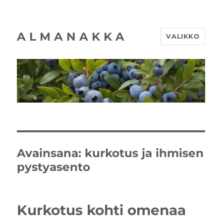
A L M A N A K K A
VALIKKO
Avainsana:
kurkotus ja ihmisen
pystyasento
Kurkotus kohti omenaa