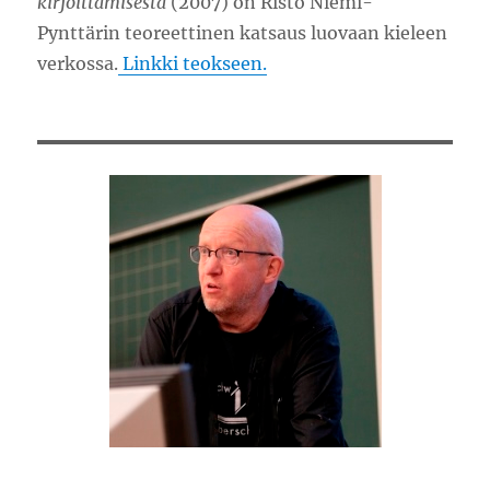
kirjoittamisesta
(2007) on Risto Niemi-
Pynttärin teoreettinen katsaus luovaan kieleen
verkossa.
Linkki teokseen.