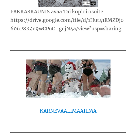
PAKKASKAUNIS avaa Tai kopioi osoite:
https://drive.google.com/file/d/1Hut41EMZDj0
606P8K4e9wCPuC_gejN4a/view?usp=sharing
KARNEVAALIMAAILMA