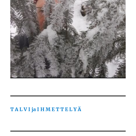
T A L V I ja I H M E T T E L Y Ä