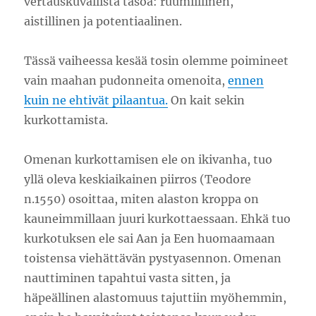
vertauskuvallista tasoa: ruumiillinen,
aistillinen ja potentiaalinen.
Tässä vaiheessa kesää tosin olemme poimineet
vain maahan pudonneita omenoita,
ennen
kuin ne ehtivät pilaantua.
On kait sekin
kurkottamista.
Omenan kurkottamisen ele on ikivanha, tuo
yllä oleva keskiaikainen piirros (Teodore
n.1550) osoittaa, miten alaston kroppa on
kauneimmillaan juuri kurkottaessaan. Ehkä tuo
kurkotuksen ele sai Aan ja Een huomaamaan
toistensa viehättävän pystyasennon. Omenan
nauttiminen tapahtui vasta sitten, ja
häpeällinen alastomuus tajuttiin myöhemmin,