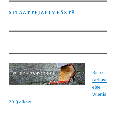
S I T A A T T E J A P I M E Ä S T Ä
Risto
tarkast
elee
Wieniä
2013 alkaen