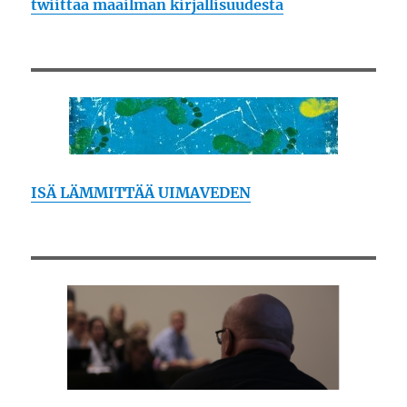
twiittaa maailman kirjallisuudesta
ISÄ LÄMMITTÄÄ UIMAVEDEN