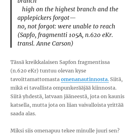
branch
high on the highest branch and the
applepickers forgot—
no, not forgot: were unable to reach
(Sapfo, fragmentti 105A, n.620 eKr.
transl. Anne Carson)
Tässä kreikkalaisen Sapfon fragmentissa
(n.620 eKr) tuntuu olevan kyse
tavoittamattomasta
omenanautinnosta.
Siitä,
mikä ei tavallista ompunkerääjää kiinnosta.
Siitä yhdestä, latvaan jääneestä, jota on kaunis
katsella, mutta jota on liian vaivalloista yrittää
saada alas.
Miksi siis omenapuu tekee minulle juuri sen?