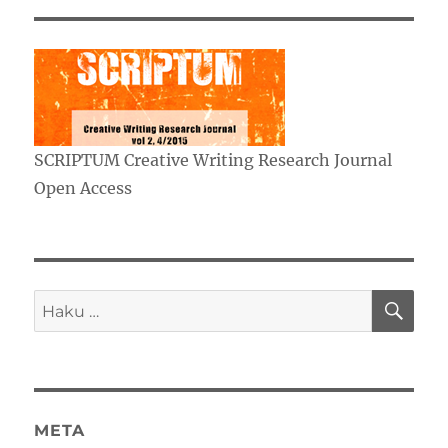
SCRIPTUM Creative Writing Research Journal
Open Access
HA
Etsi:
META