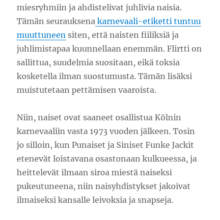
miesryhmiin ja ahdistelivat juhlivia naisia.
Tämän seurauksena
karnevaali-etiketti tuntuu
muuttuneen
siten, että naisten fiiliksiä ja
juhlimistapaa kuunnellaan enemmän. Flirtti on
sallittua, suudelmia suositaan, eikä toksia
kosketella ilman suostumusta. Tämän lisäksi
muistutetaan pettämisen vaaroista.
Niin, naiset ovat saaneet osallistua Kölnin
karnevaaliin vasta 1973 vuoden jälkeen. Tosin
jo silloin, kun Punaiset ja Siniset Funke Jackit
etenevät loistavana osastonaan kulkueessa, ja
heittelevät ilmaan siroa miestä naiseksi
pukeutuneena, niin naisyhdistykset jakoivat
ilmaiseksi kansalle leivoksia ja snapseja.