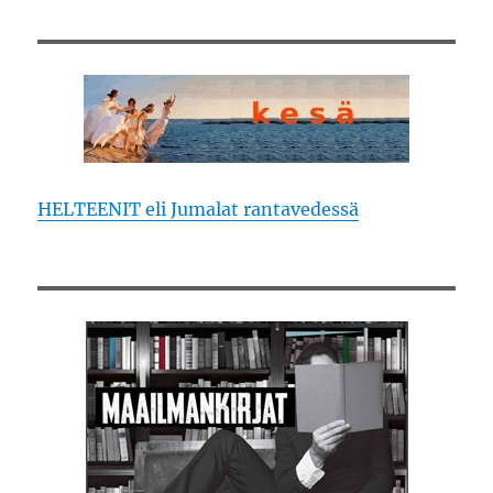
HELTEENIT eli Jumalat rantavedessä