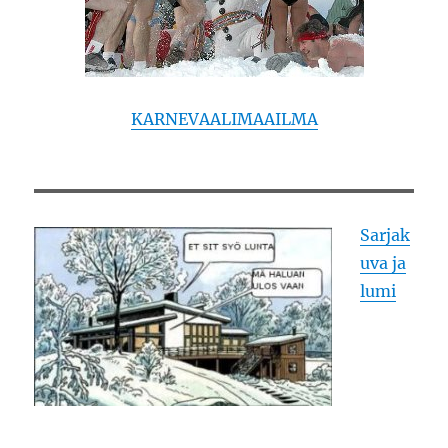
KARNEVAALIMAAILMA
Sarjak
uva ja
lumi