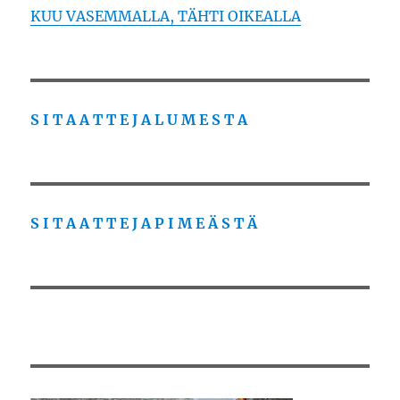
KUU VASEMMALLA, TÄHTI OIKEALLA
S I T A A T T E J A L U M E S T A
S I T A A T T E J A P I M E Ä S T Ä