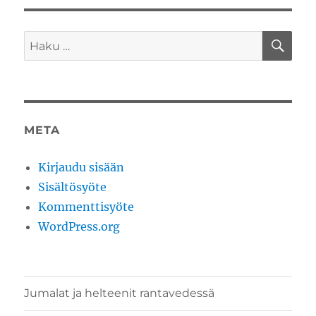
HA
Etsi:
META
Kirjaudu sisään
Sisältösyöte
Kommenttisyöte
WordPress.org
Jumalat ja helteenit rantavedessä