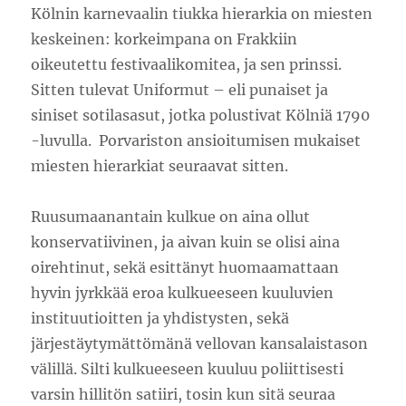
Kölnin karnevaalin tiukka hierarkia on miesten
keskeinen: korkeimpana on Frakkiin
oikeutettu festivaalikomitea, ja sen prinssi.
Sitten tulevat Uniformut – eli punaiset ja
siniset sotilasasut, jotka polustivat Kölniä 1790
-luvulla. Porvariston ansioitumisen mukaiset
miesten hierarkiat seuraavat sitten.
Ruusumaanantain kulkue on aina ollut
konservatiivinen, ja aivan kuin se olisi aina
oirehtinut, sekä esittänyt huomaamattaan
hyvin jyrkkää eroa kulkueeseen kuuluvien
instituutioitten ja yhdistysten, sekä
järjestäytymättömänä vellovan kansalaistason
välillä. Silti kulkueeseen kuuluu poliittisesti
varsin hillitön satiiri, tosin kun sitä seuraa