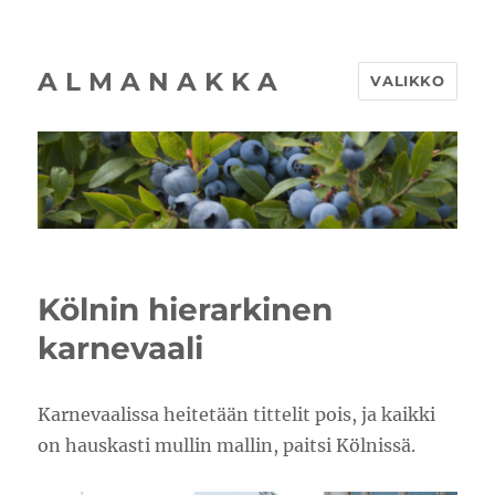
A L M A N A K K A
VALIKKO
Kölnin hierarkinen
karnevaali
Karnevaalissa heitetään tittelit pois, ja kaikki
on hauskasti mullin mallin, paitsi Kölnissä.