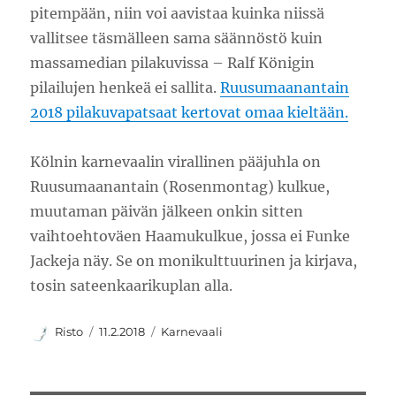
pitempään, niin voi aavistaa kuinka niissä
vallitsee täsmälleen sama säännöstö kuin
massamedian pilakuvissa – Ralf Königin
pilailujen henkeä ei sallita.
Ruusumaanantain
2018 pilakuvapatsaat kertovat omaa kieltään.
Kölnin karnevaalin virallinen pääjuhla on
Ruusumaanantain (Rosenmontag) kulkue,
muutaman päivän jälkeen onkin sitten
vaihtoehtoväen Haamukulkue, jossa ei Funke
Jackeja näy. Se on monikulttuurinen ja kirjava,
tosin sateenkaarikuplan alla.
Kirjoittaja
Julkaistu
Kategoriat
Risto
11.2.2018
Karnevaali