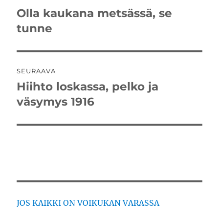
selaus
Olla kaukana metsässä, se
Edellinen
artikkeli:
tunne
SEURAAVA
Hiihto loskassa, pelko ja
Seuraava
artikkeli:
väsymys 1916
JOS KAIKKI ON VOIKUKAN VARASSA