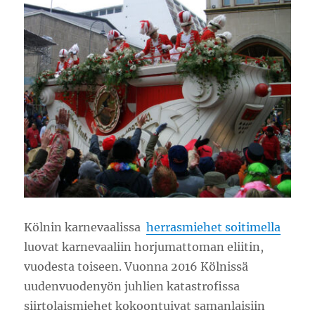
Kölnin karnevaalissa
herrasmiehet soitimella
luovat karnevaaliin horjumattoman eliitin,
vuodesta toiseen. Vuonna 2016 Kölnissä
uudenvuodenyön juhlien katastrofissa
siirtolaismiehet kokoontuivat samanlaisiin