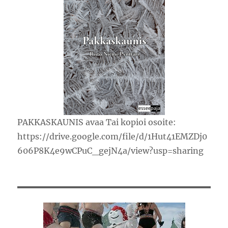
PAKKASKAUNIS avaa Tai kopioi osoite:
https://drive.google.com/file/d/1Hut41EMZDj0
606P8K4e9wCPuC_gejN4a/view?usp=sharing