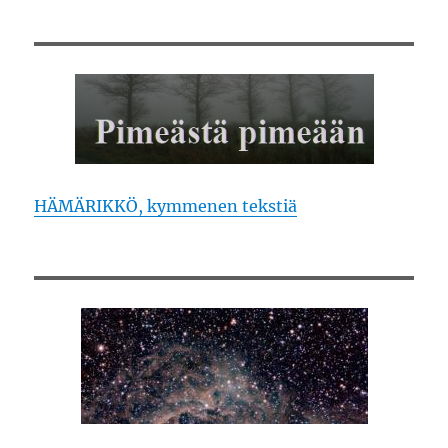
HÄMÄRIKKÖ, kymmenen tekstiä