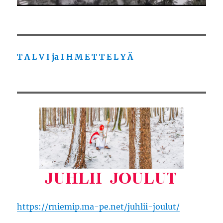
T A L V I ja I H M E T T E L Y Ä
https://rniemip.ma-pe.net/juhlii-joulut/