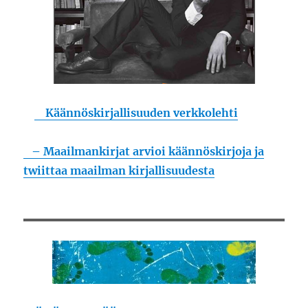
Käännöskirjallisuuden verkkolehti
– Maailmankirjat arvioi käännöskirjoja ja
twiittaa maailman kirjallisuudesta