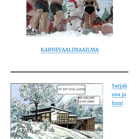
KARNEVAALIMAAILMA
Sarjak
uva ja
lumi