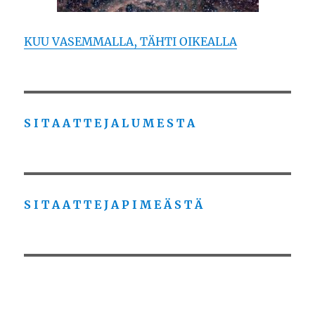
KUU VASEMMALLA, TÄHTI OIKEALLA
S I T A A T T E J A L U M E S T A
S I T A A T T E J A P I M E Ä S T Ä