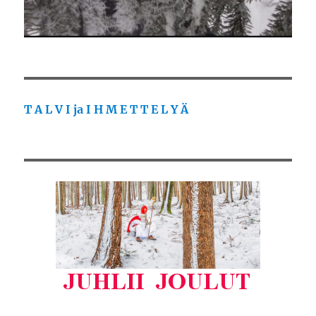
T A L V I ja I H M E T T E L Y Ä