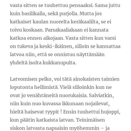
vasta sitten se tuuhettuu pensaaksi. Sama juttu
kuin basilikalla, sekä purjolla. Mutta jos
katkaiset kaulan nuorelta keräkaalilta, se ei
toivu koskaan. Parsakaaliakaan ei kannata
katkoa ennen aikojaan. Vasta sitten kun varsi
on tukeva ja keski-ikäinen, silloin se kannattaa
latvoa niin, että se onnistuu näyttämään
yhdeltä isolta kukkanupulta.
Latvomisen pelko, voi tätä ainokaisten taimien
loputonta hellimistä. Vielä silloinkin kun ne
ovat jo venähtäneitä nuorukaisia. Salviatkin,
niin kuin nuo kuvassa ikkunaan nojailevat,
hieltä haisevat tyypit ! Ensin tuuhettui hujoppi,
kun päätin katkaista latvan. Teinimäisen
siskon latvasta napsaisin myöhemmin – ja