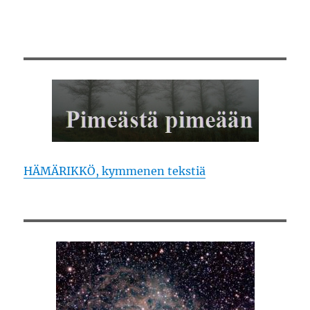
HÄMÄRIKKÖ, kymmenen tekstiä