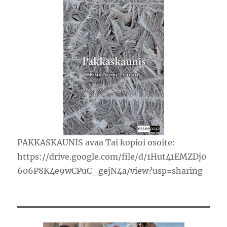
PAKKASKAUNIS avaa Tai kopioi osoite:
https://drive.google.com/file/d/1Hut41EMZDj0
606P8K4e9wCPuC_gejN4a/view?usp=sharing