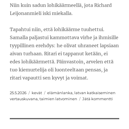
Niin kuin sadun lohikäärmeellä, jota Richard
Leijonanmieli iski miekalla.
Tapahtui niin, että lohikäärme tuuhettui.
Samalla paljastui kammottava virhe ja ihmisille
tyypillinen erehdys: he olivat uhraneet lapsiaan
aivan turhaan. Ritari ei tappanut ketään, ei
edes lohikäärmettä. Päinvastoin, arvelen että
tuo kiemurtelija oli luonteeltaan pensas, ja
ritari vapautti sen kyvyt ja voimat.
Julkaistu
Kategoriat
Avainsanat
25.5.2026
kevät
elämänlanka
,
latvan katkaiseminen
artikkeli
vertauskuvana
,
taimien latvominen
Jätä kommentti
Mikä
lie
trauma
tämä
latvomi