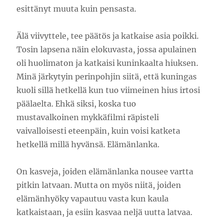
esittänyt muuta kuin pensasta.
Älä viivyttele, tee päätös ja katkaise asia poikki.
Tosin lapsena näin elokuvasta, jossa apulainen
oli huolimaton ja katkaisi kuninkaalta hiuksen.
Minä järkytyin perinpohjin siitä, että kuningas
kuoli sillä hetkellä kun tuo viimeinen hius irtosi
päälaelta. Ehkä siksi, koska tuo
mustavalkoinen mykkäfilmi räpisteli
vaivalloisesti eteenpäin, kuin voisi katketa
hetkellä millä hyvänsä. Elämänlanka.
On kasveja, joiden elämänlanka nousee vartta
pitkin latvaan. Mutta on myös niitä, joiden
elämänhyöky vapautuu vasta kun kaula
katkaistaan, ja esiin kasvaa neljä uutta latvaa.