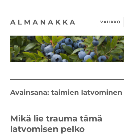
A L M A N A K K A
VALIKKO
Avainsana:
taimien latvominen
Mikä lie trauma tämä
latvomisen pelko