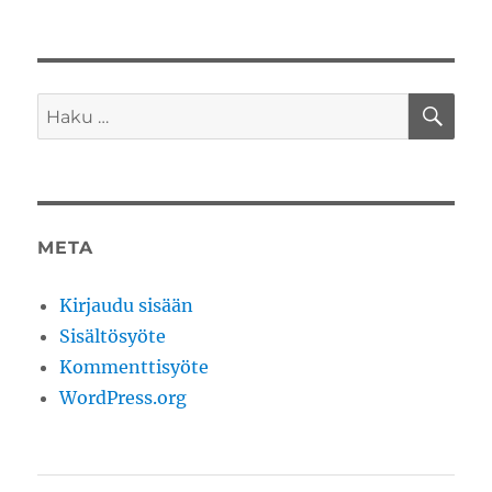
HA
Etsi:
META
Kirjaudu sisään
Sisältösyöte
Kommenttisyöte
WordPress.org