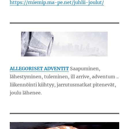
https://rniemip.ma-pe.net/juhlii-joulut/
ALLEGORISET ADVENTIT
Saapuminen,
lähestyminen, tuleminen, ill arrive, adventum ..
liikennöinti kiihtyy, jarrutusmatkat pitenevät,
joulu lähenee.