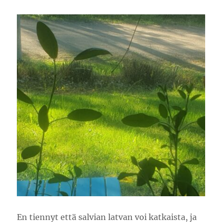
En tiennyt että salvian latvan voi katkaista, ja