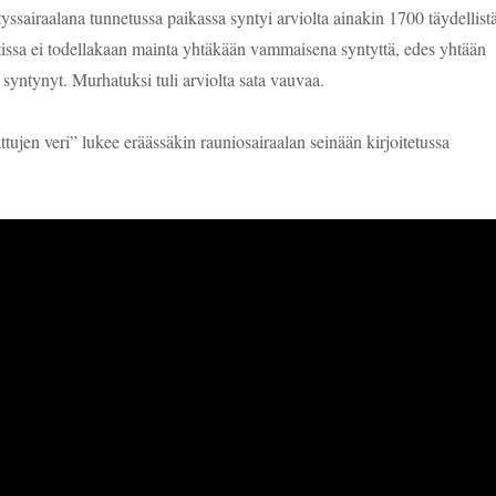
ssairaalana tunnetussa paikassa syntyi arviolta ainakin 1700 täydellist
tissa ei todellakaan mainta yhtäkään vammaisena syntyttä, edes yhtään
syntynyt. Murhatuksi tuli arviolta sata vauvaa.
tujen veri” lukee eräässäkin rauniosairaalan seinään kirjoitetussa