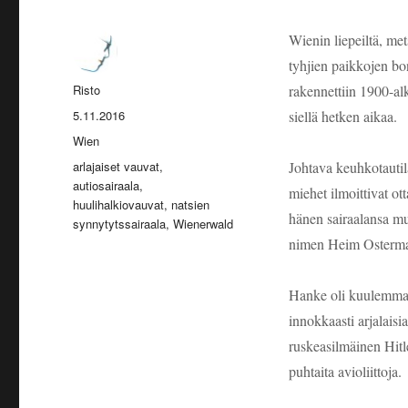
Wienin liepeiltä, met
tyhjien paikkojen bon
Kirjoittaja
Risto
rakennettiin 1900-al
Julkaistu
5.11.2016
siellä hetken aikaa.
Kategoriat
Wien
Avainsanat
arlajaiset vauvat
,
Johtava keuhkotauti
autiosairaala
,
miehet ilmoittivat o
huulihalkiovauvat
,
natsien
hänen sairaalansa muut
synnytytssairaala
,
Wienerwald
nimen Heim Osterma
Hanke oli kuulemma H
innokkaasti arjalaisi
ruskeasilmäinen Hitler
puhtaita avioliittoja.