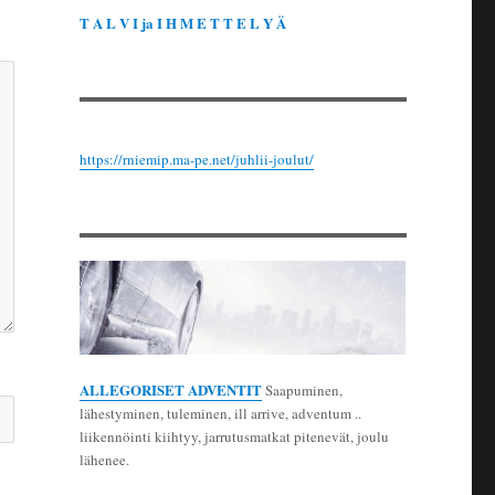
T A L V I ja I H M E T T E L Y Ä
https://rniemip.ma-pe.net/juhlii-joulut/
ALLEGORISET ADVENTIT
Saapuminen,
lähestyminen, tuleminen, ill arrive, adventum ..
liikennöinti kiihtyy, jarrutusmatkat pitenevät, joulu
lähenee.