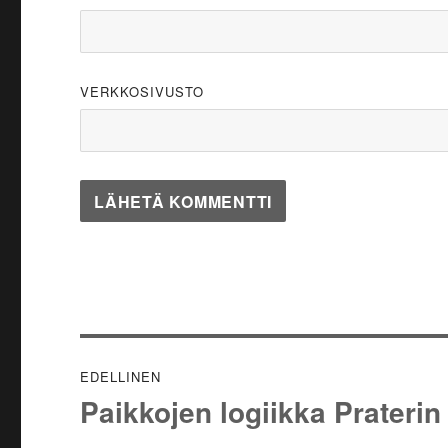
VERKKOSIVUSTO
Artikkelien
EDELLINEN
selaus
Paikkojen logiikka Praterin 
Edellinen
artikkeli: