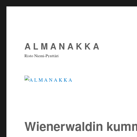
A L M A N A K K A
Risto Niemi-Pynttäri
Wienerwaldin kumm