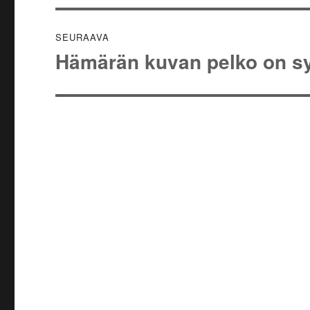
SEURAAVA
Hämärän kuvan pelko on s
Seuraava
artikkeli: