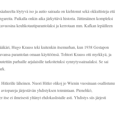
säalueelta löytyvä iso ja autio sairaala on kiehtonut sekä okkultisteja ett
gareita. Paikalla onkin aika järkyttävä historia. Jättimäinen kompleksi
kuvuosina keuhkotautiparantolaksi ja kerrotaan mm. Kafkan lepäilleen
lääkäri, Hugo Krauss teki kuitenkin itsemurhan, kun 1938 Gestapon
ttavansa parantolan omaan käyttöönsä. Tohtori Krauss otti myrkkyä, ja
ettiin parhaille arjalaisille tarkoitetuksi synnytyssairaalaksi. Se sai
rk.
itlerille läheinen. Nuori Hitler olikoj jo Wienin vuosinaan osallistunu
a aviopareja järjestävän yhdistyksen toimintaan. Pienehkö,
 itse ei ilmeisesti yltänyt ehdokaslistalle asti. Yhdistys siis järjesti