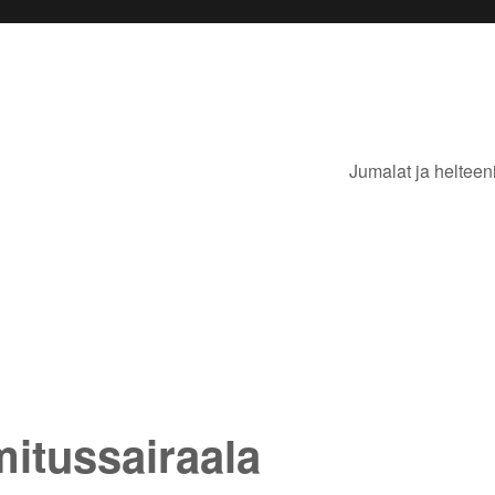
Jumalat ja helteen
itussairaala