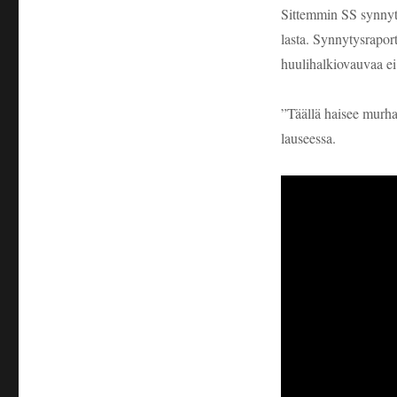
Sittemmin SS synnyty
lasta. Synnytysrapor
huulihalkiovauvaa ei 
”Täällä haisee murhat
lauseessa.