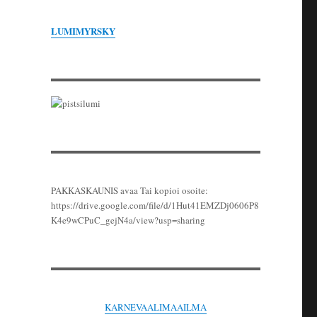
LUMIMYRSKY
PAKKASKAUNIS avaa Tai kopioi osoite:
https://drive.google.com/file/d/1Hut41EMZDj0606P8
K4e9wCPuC_gejN4a/view?usp=sharing
KARNEVAALIMAAILMA