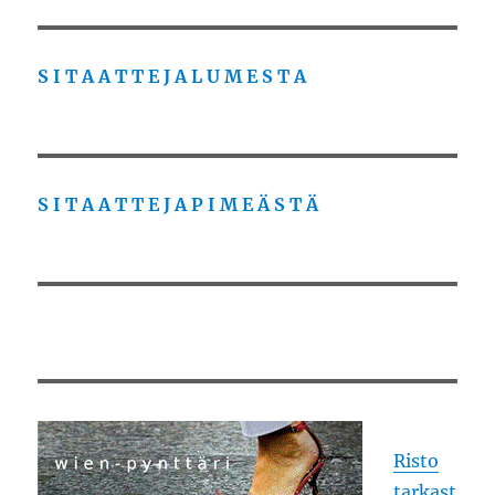
S I T A A T T E J A L U M E S T A
S I T A A T T E J A P I M E Ä S T Ä
Risto
tarkast