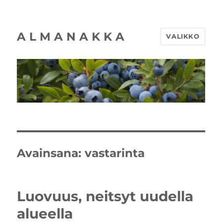
A L M A N A K K A
VALIKKO
Avainsana:
vastarinta
Luovuus, neitsyt uudella
alueella