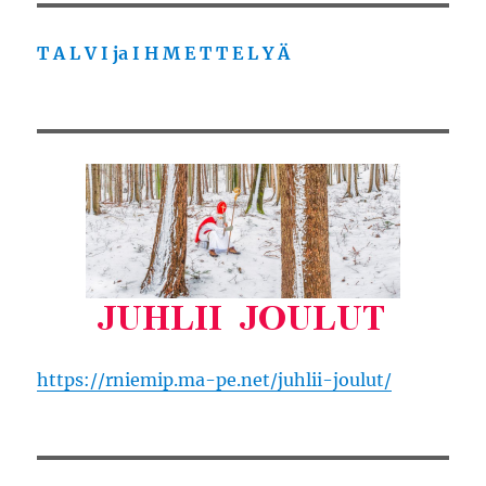
T A L V I ja I H M E T T E L Y Ä
https://rniemip.ma-pe.net/juhlii-joulut/