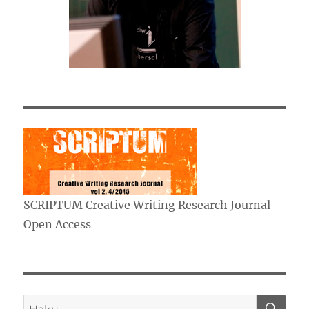
SCRIPTUM Creative Writing Research Journal
Open Access
HA
Etsi: