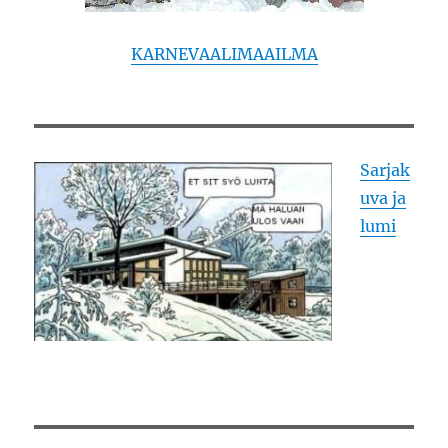
KARNEVAALIMAAILMA
Sarjak
uva ja
lumi