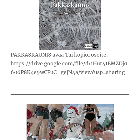
PAKKASKAUNIS avaa Tai kopioi osoite:
https://drive.google.com/file/d/1Hut41EMZDj0
606P8K4e9wCPuC_gejN4a/view?usp=sharing