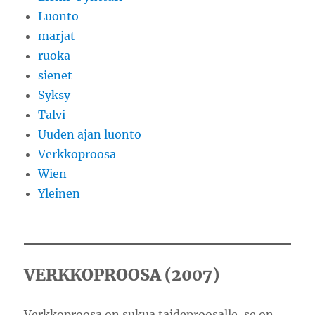
Luonto
marjat
ruoka
sienet
Syksy
Talvi
Uuden ajan luonto
Verkkoproosa
Wien
Yleinen
VERKKOPROOSA (2007)
Verkkoproosa on sukua taideproosalle, se on