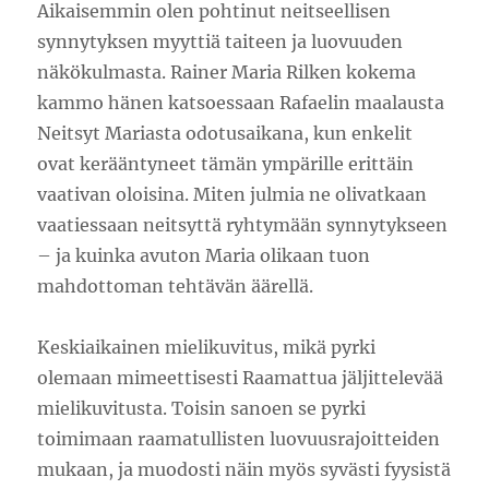
Aikaisemmin olen pohtinut neitseellisen
synnytyksen myyttiä taiteen ja luovuuden
näkökulmasta. Rainer Maria Rilken kokema
kammo hänen katsoessaan Rafaelin maalausta
Neitsyt Mariasta odotusaikana, kun enkelit
ovat kerääntyneet tämän ympärille erittäin
vaativan oloisina. Miten julmia ne olivatkaan
vaatiessaan neitsyttä ryhtymään synnytykseen
– ja kuinka avuton Maria olikaan tuon
mahdottoman tehtävän äärellä.
Keskiaikainen mielikuvitus, mikä pyrki
olemaan mimeettisesti Raamattua jäljittelevää
mielikuvitusta. Toisin sanoen se pyrki
toimimaan raamatullisten luovuusrajoitteiden
mukaan, ja muodosti näin myös syvästi fyysistä