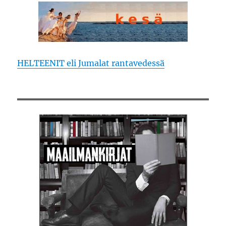
HELTEENIT eli Jumalat rantavedessä