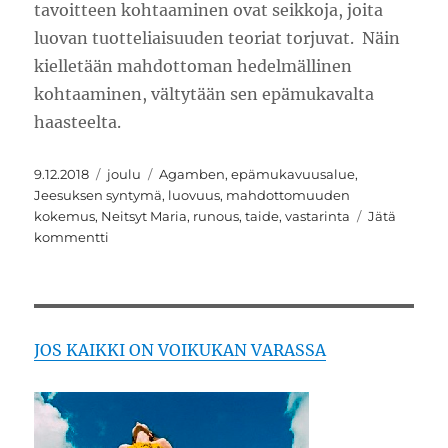
tavoitteen kohtaaminen ovat seikkoja, joita
luovan tuotteliaisuuden teoriat torjuvat. Näin
kielletään mahdottoman hedelmällinen
kohtaaminen, vältytään sen epämukavalta
haasteelta.
Julkaistu
Kategoriat
Avainsanat
9.12.2018
joulu
Agamben
,
epämukavuusalue
,
Jeesuksen syntymä
,
luovuus
,
mahdottomuuden
kokemus
,
Neitsyt Maria
,
runous
,
taide
,
vastarinta
Jätä
artikkeliin
kommentti
Luovuus,
neitsyt
uudella
alueella
JOS KAIKKI ON VOIKUKAN VARASSA