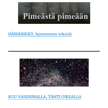
HÄMÄRIKKÖ, kymmenen tekstiä
KUU VASEMMALLA, TÄHTI OIKEALLA