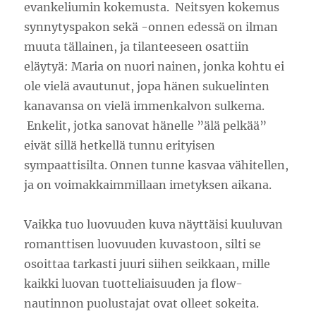
evankeliumin kokemusta. Neitsyen kokemus
synnytyspakon sekä -onnen edessä on ilman
muuta tällainen, ja tilanteeseen osattiin
eläytyä: Maria on nuori nainen, jonka kohtu ei
ole vielä avautunut, jopa hänen sukuelinten
kanavansa on vielä immenkalvon sulkema.
Enkelit, jotka sanovat hänelle ”älä pelkää”
eivät sillä hetkellä tunnu erityisen
sympaattisilta. Onnen tunne kasvaa vähitellen,
ja on voimakkaimmillaan imetyksen aikana.
Vaikka tuo luovuuden kuva näyttäisi kuuluvan
romanttisen luovuuden kuvastoon, silti se
osoittaa tarkasti juuri siihen seikkaan, mille
kaikki luovan tuotteliaisuuden ja flow-
nautinnon puolustajat ovat olleet sokeita.