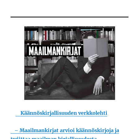
Käännöskirjallisuuden verkkolehti
– Maailmankirjat arvioi käännöskirjoja ja
twiittaa maailman kirjallisuudesta