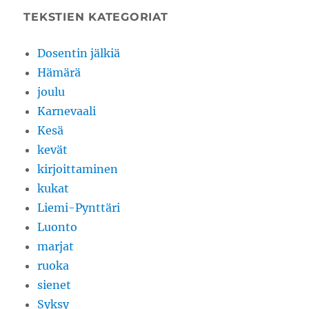
TEKSTIEN KATEGORIAT
Dosentin jälkiä
Hämärä
joulu
Karnevaali
Kesä
kevät
kirjoittaminen
kukat
Liemi-Pynttäri
Luonto
marjat
ruoka
sienet
Syksy