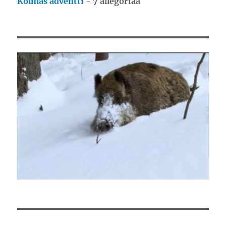
Kolmas adventti
-
7 allegoriaa