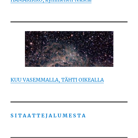
KUU VASEMMALLA, TÄHTI OIKEALLA
S I T A A T T E J A L U M E S T A