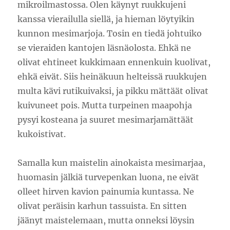
mikroilmastossa. Olen käynyt ruukkujeni
kanssa vierailulla siellä, ja hieman löytyikin
kunnon mesimarjoja. Tosin en tiedä johtuiko
se vieraiden kantojen läsnäolosta. Ehkä ne
olivat ehtineet kukkimaan ennenkuin kuolivat,
ehkä eivät. Siis heinäkuun helteissä ruukkujen
multa kävi rutikuivaksi, ja pikku mättäät olivat
kuivuneet pois. Mutta turpeinen maapohja
pysyi kosteana ja suuret mesimarjamättäät
kukoistivat.
Samalla kun maistelin ainokaista mesimarjaa,
huomasin jälkiä turvepenkan luona, ne eivät
olleet hirven kavion painumia kuntassa. Ne
olivat peräisin karhun tassuista. En sitten
jäänyt maistelemaan, mutta onneksi löysin