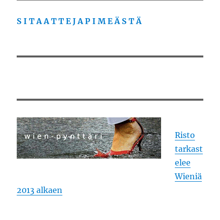
S I T A A T T E J A P I M E Ä S T Ä
Risto
tarkast
elee
Wieniä
2013 alkaen