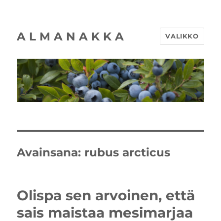
A L M A N A K K A
VALIKKO
Avainsana:
rubus arcticus
Olispa sen arvoinen, että
sais maistaa mesimarjaa