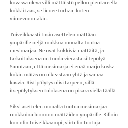
kuvassa oleva villi mättäistö pellon pientareella
kukkii taas, se lienee turhaa, kuten
viimevuonnakin.
Toiveikkaasti tosin asettelen mättään
ympärille neljä ruukkua muualta tuotua
mesimarjaa. Ne ovat kukkivia mättäitä, ja
tarkoituksena on tuoda vierasta siitepölyä.
Sanotaan, että mesimarja ei enää marjo koska
kukin mätäs on oikeastaan yhtä ja samaa
kasvia. Ristipölytys olisi tarpeen, sillä
itsepölytyksen tuloksena on pisara siellä täällä.
Siksi asettelen muualta tuotua mesimarjaa
ruukkuina luonnon mättäiden ympärille. Silloin
kun olin toiveikkaampi, siirtelin tuotuja