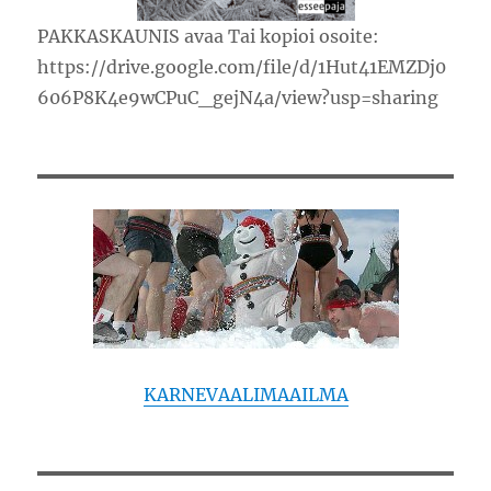
PAKKASKAUNIS avaa Tai kopioi osoite:
https://drive.google.com/file/d/1Hut41EMZDj0
606P8K4e9wCPuC_gejN4a/view?usp=sharing
KARNEVAALIMAAILMA