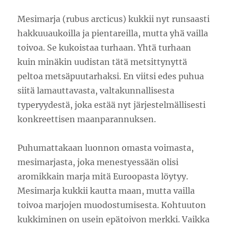
Mesimarja (rubus arcticus) kukkii nyt runsaasti
hakkuuaukoilla ja pientareilla, mutta yhä vailla
toivoa. Se kukoistaa turhaan. Yhtä turhaan
kuin minäkin uudistan tätä metsittynyttä
peltoa metsäpuutarhaksi. En viitsi edes puhua
siitä lamauttavasta, valtakunnallisesta
typeryydestä, joka estää nyt järjestelmällisesti
konkreettisen maanparannuksen.
Puhumattakaan luonnon omasta voimasta,
mesimarjasta, joka menestyessään olisi
aromikkain marja mitä Euroopasta löytyy.
Mesimarja kukkii kautta maan, mutta vailla
toivoa marjojen muodostumisesta. Kohtuuton
kukkiminen on usein epätoivon merkki. Vaikka