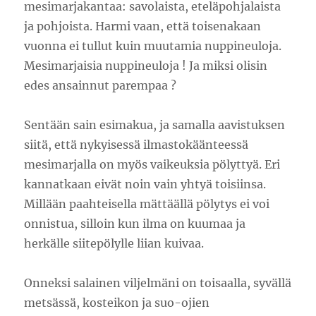
mesimarjakantaa: savolaista, eteläpohjalaista
ja pohjoista. Harmi vaan, että toisenakaan
vuonna ei tullut kuin muutamia nuppineuloja.
Mesimarjaisia nuppineuloja ! Ja miksi olisin
edes ansainnut parempaa ?
Sentään sain esimakua, ja samalla aavistuksen
siitä, että nykyisessä ilmastokäänteessä
mesimarjalla on myös vaikeuksia pölyttyä. Eri
kannatkaan eivät noin vain yhtyä toisiinsa.
Millään paahteisella mättäällä pölytys ei voi
onnistua, silloin kun ilma on kuumaa ja
herkälle siitepölylle liian kuivaa.
Onneksi salainen viljelmäni on toisaalla, syvällä
metsässä, kosteikon ja suo-ojien