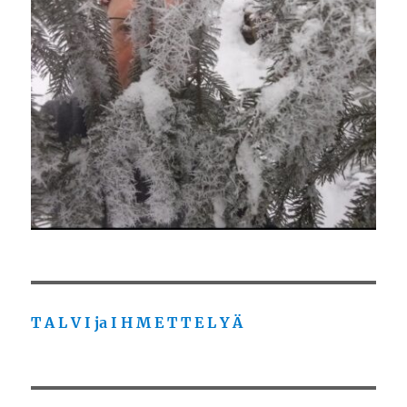
T A L V I ja I H M E T T E L Y Ä