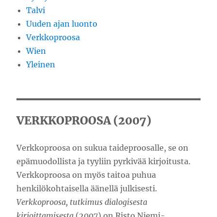
Talvi
Uuden ajan luonto
Verkkoproosa
Wien
Yleinen
VERKKOPROOSA (2007)
Verkkoproosa on sukua taideproosalle, se on
epämuodollista ja tyyliin pyrkivää kirjoitusta.
Verkkoproosa on myös taitoa puhua
henkilökohtaisella äänellä julkisesti.
Verkkoproosa, tutkimus dialogisesta
kirjoittamisesta
(2007) on Risto Niemi-