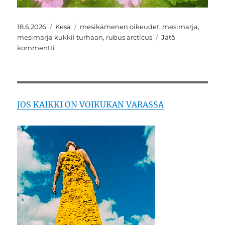
Julkaistu
Kategoriat
Avainsanat
18.6.2026
Kesä
mesikämenen oikeudet
,
mesimarja
,
mesimarja kukkii turhaan
,
rubus arcticus
Jätä
artikkeliin
kommentti
Olispa
sen
arvoinen,
että
sais
JOS KAIKKI ON VOIKUKAN VARASSA
maistaa
mesimarjaa
?