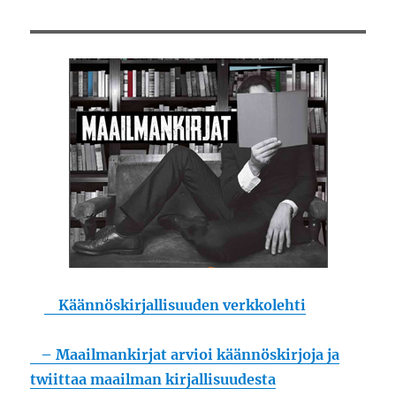
Käännöskirjallisuuden verkkolehti
– Maailmankirjat arvioi käännöskirjoja ja
twiittaa maailman kirjallisuudesta