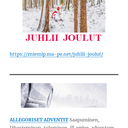
https://rniemip.ma-pe.net/juhlii-joulut/
ALLEGORISET ADVENTIT
Saapuminen,
lähestyminen, tuleminen, ill arrive, adventum ..