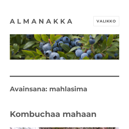
A L M A N A K K A
VALIKKO
Avainsana:
mahlasima
Kombuchaa mahaan