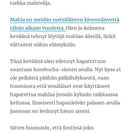
tarkka maistelija.
Mahla on meidän metsäläisten kivennäisvettä
tähän aikaan vuodesta.
Olen jo kolmena
keväänä tehnyt löytöjä mahlan äärellä, linkit
viittaavat niihin elämyksiin.
Tänä keväänä olen edennyt hapatettuun
suuntaan kombucha-sienen avulla. Nyt kyse ei
ole pelkästä päähän pälkähdyksestä, vaan
huomiosta että venäläiset ovat käyttäneet
hapatettua mahlaa jossain kylmän raikkaassa
keitossa. Ilmeisesti hapanleivän palasen avulla
juomaan on levinnyt hieno aromi.
Sitten huomasin, että Eestissä joku