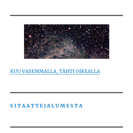
KUU VASEMMALLA, TÄHTI OIKEALLA
S I T A A T T E J A L U M E S T A