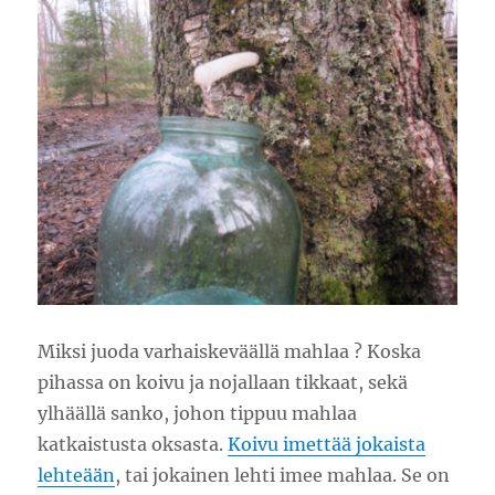
Miksi juoda varhaiskeväällä mahlaa ? Koska
pihassa on koivu ja nojallaan tikkaat, sekä
ylhäällä sanko, johon tippuu mahlaa
katkaistusta oksasta.
Koivu imettää jokaista
lehteään
, tai jokainen lehti imee mahlaa. Se on