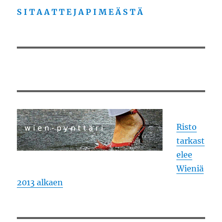
S I T A A T T E J A P I M E Ä S T Ä
Risto
tarkast
elee
Wieniä
2013 alkaen