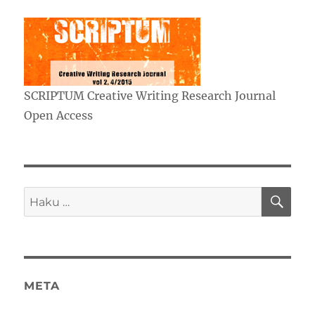
SCRIPTUM Creative Writing Research Journal
Open Access
HA
Etsi:
META