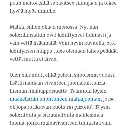
puun maitoa,sillä se ravitsee silmujaan ja tekee
hyvää myös minulle.
Mahla, siihen ollaan menossa! Nyt kun
sokerilimsatkin ovat kehittyneet huimasti ja
vain vettä lisäämällä. Voin hyvin kuvitella, että
kehityksen huippu tulee olemaan lähes pelkkää
vettä, mutta ei aivan.
Olen halunnut, ehkä pelkän snobismin vuoksi,
lisätä mahlaan vivahteen juomakulttuuria,
hieman hiilihappoisuutta. Taannoin löysin
maakellariin unohtuneen mahlajuoman
, jossa
oli jopa rutikuivan kuoharin piirteitä. Täysin
sokeritonta ja sitruunatonta mahlasimaa!
Juoma, jonka malhavivahteen tunnistaa vain