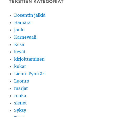
TEKSTIEN KATEGORIAT
Dosentin jälkiä
Hämärä
joulu
Karnevaali
Kesä
kevät
kirjoittaminen
kukat
Liemi-Pynttäri
Luonto
marjat
ruoka
sienet
Syksy