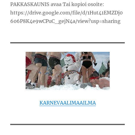
PAKKASKAUNIS avaa Tai kopioi osoite:
https://drive.google.com/file/d/1Hut41EMZDj0
606P8K4e9wCPuC_gejN4a/view?usp=sharing
KARNEVAALIMAAILMA