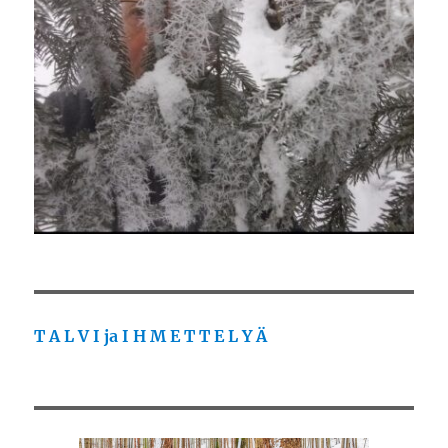
T A L V I ja I H M E T T E L Y Ä