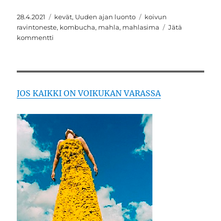
Julkaistu
Kategoriat
Avainsanat
28.4.2021
kevät
,
Uuden ajan luonto
koivun
ravintoneste
,
kombucha
,
mahla
,
mahlasima
Jätä
artikkeliin
kommentti
Kombuchaa
mahaan
JOS KAIKKI ON VOIKUKAN VARASSA