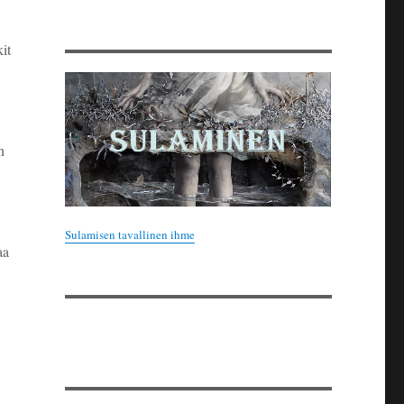
it
n
Sulamisen tavallinen ihme
aa