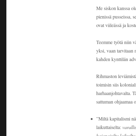
Me siskon kanssa ole
pienissä pusseissa, s
ovat viileässä ja kost
Teemme työtä niin väh
yksi, vaan tarvitaan
kahden kynttilän adv
Rihmaston leviämistä
toimisin siis kolonia
harhaanjohtavalta. Tä
sattuman ohjaamaa o
”Miltä kapitalismi näy
laikuttaiselta:
varall
hajanaisilta laikuilt