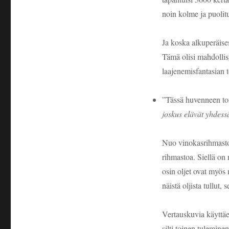
noin kolme ja puolitu
Ja koska alkuperäises
Tämä olisi mahdollis
laajenemisfantasian t
”Tässä huvenneen toi
joskus elävät yhdess
Nuo vinokasrihmastot
rihmastoa. Siellä on
osin oljet ovat myös
näistä oljista tullut,
Vertauskuvia käyttäe
silti toinen tulemine