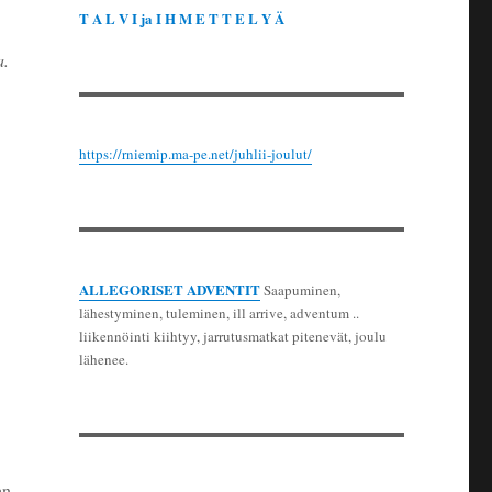
T A L V I ja I H M E T T E L Y Ä
a.
https://rniemip.ma-pe.net/juhlii-joulut/
ALLEGORISET ADVENTIT
Saapuminen,
lähestyminen, tuleminen, ill arrive, adventum ..
liikennöinti kiihtyy, jarrutusmatkat pitenevät, joulu
lähenee.
an