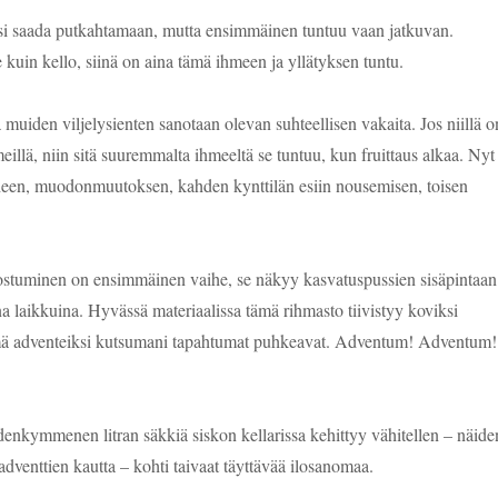
isi saada putkahtamaan, mutta ensimmäinen tuntuu vaan jatkuvan.
e kuin kello, siinä on aina tämä ihmeen ja yllätyksen tuntu.
muiden viljelysienten sanotaan olevan suhteellisen vakaita. Jos niillä o
eillä, niin sitä suuremmalta ihmeeltä se tuntuu, kun fruittaus alkaa. Nyt
iheen, muodonmuutoksen, kahden kynttilän esiin nousemisen, toisen
stuminen on ensimmäinen vaihe, se näkyy kasvatuspussien sisäpintaan
a laikkuina. Hyvässä materiaalissa tämä rihmasto tiivistyy koviksi
ämä adventeiksi kutsumani tapahtumat puhkeavat. Adventum! Adventum!
denkymmenen litran säkkiä siskon kellarissa kehittyy vähitellen – näide
dventtien kautta – kohti taivaat täyttävää ilosanomaa.