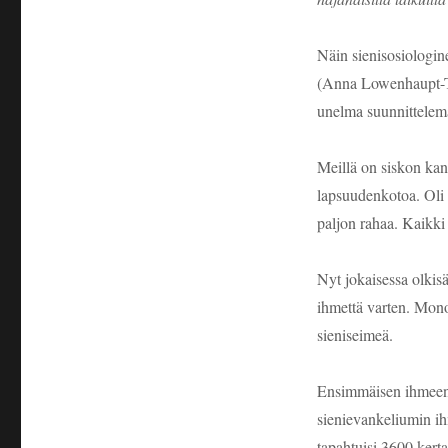
Näin sienisosiologin
(Anna Lowenhaupt-Tsi
unelma suunnittelemat
Meillä on siskon kans
lapsuudenkotoa. Oli 
paljon rahaa. Kaikki 
Nyt jokaisessa olki
ihmettä varten. Mon
sieniseimeä.
Ensimmäisen ihmeen l
sienievankeliumin ih
tapahtuisi 3600 kerta