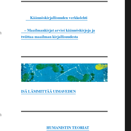
Käännöskirjallisuuden verkkolehti
– Maailmankirjat arvioi käännöskirjoja ja
n
twiittaa maailman kirjallisuudesta
ISÄ LÄMMITTÄÄ UIMAVEDEN
n
HUMANISTIN TEORIAT