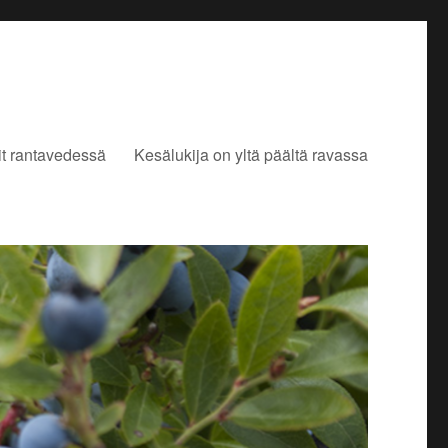
it rantavedessä
Kesälukija on yltä päältä ravassa