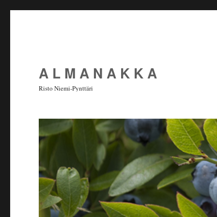
A L M A N A K K A
Risto Niemi-Pynttäri