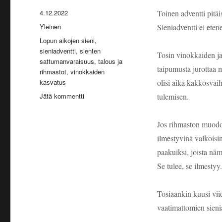
Julkaistu
4.12.2022
Toinen adventti pitä
Kategoriat
Yleinen
Sieniadventti ei eten
Avainsanat
Lopun aikojen sieni
,
sieniadventti
,
sienten
Tosin vinokkaiden ja 
sattumanvaraisuus
,
talous ja
taipumusta jurottaa m
rihmastot
,
vinokkaiden
kasvatus
olisi aika kakkosva
artikkeliin
Jätä kommentti
tulemisen.
Toinen
adventti
Jos rihmaston muodo
jurottaa
vielä
ilmestyvinä valkoisin
–
paakuiksi, joista n
vinokkaat.
Se tulee, se ilmestyy.
Tosiaankin kuusi vii
vaatimattomien sienia