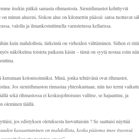
mme itsekin pätkiä samasta rihmastosta. Sienirihmastot kehittyvät
e on minun alueeni, Siskon alue on kilometrin päässä: satoa tuottavat säk
eassa, valolla ja ilmankostuttimella varustetussa kellarissa.
än kuin mahdollista, tärkeintä on virheiden välttäminen. Siihen ei riitä
 myös näkökulma toisteta paikasta käsin – tämä on syytä nostaa esiin näi
enttina.
 kutsutaan kolonisoinniksi. Minä, jonka tehtävänä ovat rihmastot,
listina. Jos sienirihmaston rinnastaa yhteiskuntaan, niin tuo termi vaikutt
ällä sekä rihmastossa ei keskusjohtoisuus vallitse, se hajaantuu, ja
n oleminen täällä.
ttäisi, jos edistyksen oletuksesta luovuttaisiin ? Se saattaisi näyttää
isuuden kasaantuminen on mahdollista, koska pääoma imee itseensä
a suunnittelematta tuotetun arvon
”.