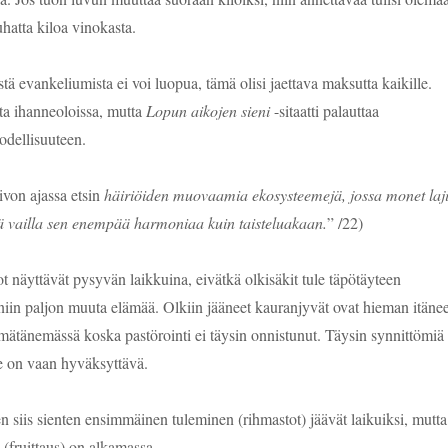
hatta kiloa vinokasta.
tä evankeliumista ei voi luopua, tämä olisi jaettava maksutta kaikille.
ta ihanneoloissa, mutta
Lopun aikojen sieni
-sitaatti palauttaa
odellisuuteen.
von ajassa etsin
häiriöiden muovaamia ekosysteemejä, jossa monet laji
ä vailla sen enempää harmoniaa kuin taisteluakaan.
” /22)
 näyttävät pysyvän laikkuina, eivätkä olkisäkit tule täpötäyteen
 niin paljon muuta elämää. Olkiin jääneet kauranjyvät ovat hieman itänee
 mätänemässä koska pastörointi ei täysin onnistunut. Täysin synnittömiä 
 se on vaan hyväksyttävä.
n siis sienten ensimmäinen tuleminen (rihmastot) jäävät laikuiksi, mutta
n (fruittaus) on alkamassa.