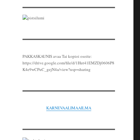
PAKKASKAUNIS avaa Tai kopioi osoite:
https://drive.google.com/file/d/1Hut41EMZDj0606P8
K4e9wCPuC_gejN4a/view?usp=sharing
KARNEVAALIMAAILMA