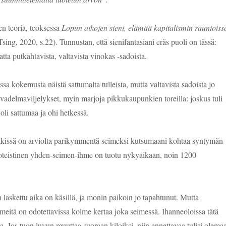
en teoria, teoksessa
Lopun aikojen sieni, elämää kapitalismin raunioiss
ng, 2020, s.22). Tunnustan, että sienifantasiani eräs puoli on tässä:
ta putkahtavista, valtavista vinokas -sadoista.
sa kokemusta näistä sattumalta tulleista, mutta valtavista sadoista jo
vadelmaviljelykset, myin marjoja pikkukaupunkien toreilla: joskus tuli
oli sattumaa ja ohi hetkessä.
säkissä on arviolta parikymmentä seimeksi kutsumaani kohtaa syntymän
oteistinen yhden-seimen-ihme on tuotu nykyaikaan, noin 1200
askettu aika on käsillä, ja monin paikoin jo tapahtunut. Mutta
meitä on odotettavissa kolme kertaa joka seimessä. Ihanneoloissa tätä
a. Jos tuon luvun muuttaa suoraan kiloiksi, niin annettavaa tulisi olema