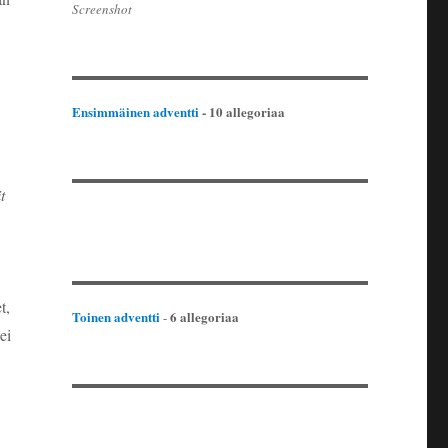
Screenshot
Ensimmäinen adventti
- 10 allegoriaa
t
t,
Toinen adventti
6 allegoriaa
-
ei