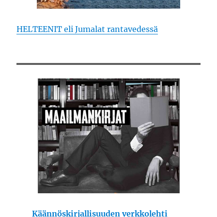
HELTEENIT eli Jumalat rantavedessä
Käännöskirjallisuuden verkkolehti