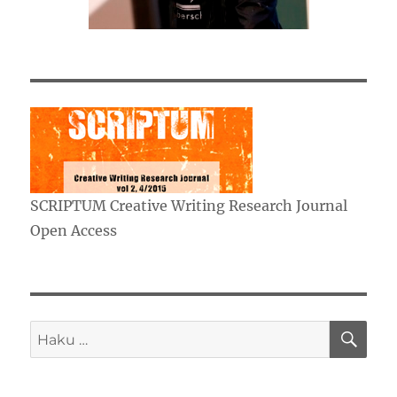
SCRIPTUM Creative Writing Research Journal
Open Access
HA
Etsi: