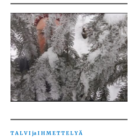
T A L V I ja I H M E T T E L Y Ä