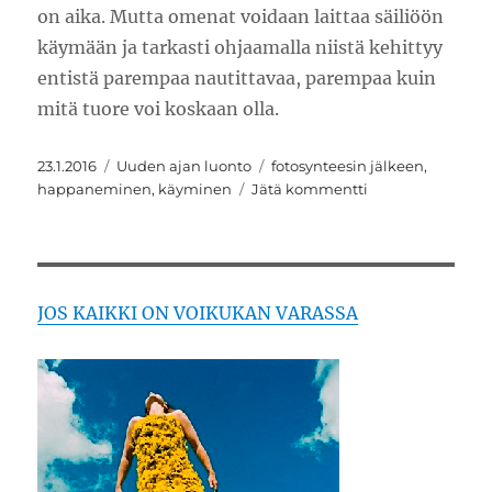
on aika. Mutta omenat voidaan laittaa säiliöön
käymään ja tarkasti ohjaamalla niistä kehittyy
entistä parempaa nautittavaa, parempaa kuin
mitä tuore voi koskaan olla.
Julkaistu
Kategoriat
Avainsanat
23.1.2016
Uuden ajan luonto
fotosynteesin jälkeen
,
artikkeliin
happaneminen
,
käyminen
Jätä kommentti
Kun
luonto
ei
mätäne
vaan
JOS KAIKKI ON VOIKUKAN VARASSA
hienostuu