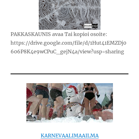
PAKKASKAUNIS avaa Tai kopioi osoite:
https://drive.google.com/file/d/1Hut41EMZDj0
606P8K4e9wCPuC_gejN4a/view?usp=sharing
KARNEVAALIMAAILMA