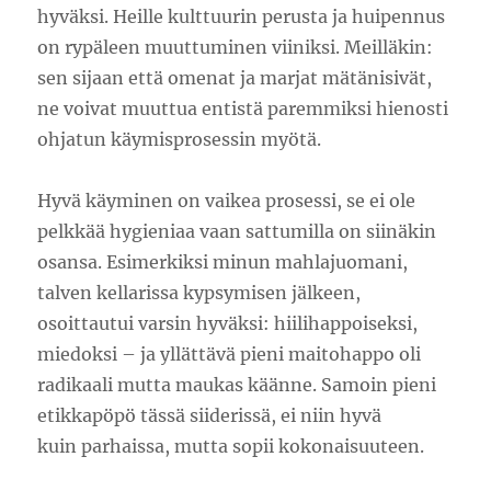
hyväksi. Heille kulttuurin perusta ja huipennus
on rypäleen muuttuminen viiniksi. Meilläkin:
sen sijaan että omenat ja marjat mätänisivät,
ne voivat muuttua entistä paremmiksi hienosti
ohjatun käymisprosessin myötä.
Hyvä käyminen on vaikea prosessi, se ei ole
pelkkää hygieniaa vaan sattumilla on siinäkin
osansa. Esimerkiksi minun mahlajuomani,
talven kellarissa kypsymisen jälkeen,
osoittautui varsin hyväksi: hiilihappoiseksi,
miedoksi – ja yllättävä pieni maitohappo oli
radikaali mutta maukas käänne. Samoin pieni
etikkapöpö tässä siiderissä, ei niin hyvä
kuin parhaissa, mutta sopii kokonaisuuteen.