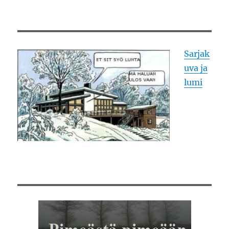
Sarjak
uva ja
lumi