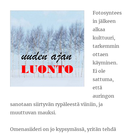
Fotosyntees
in jälkeen
alkaa
kulttuuri,
tarkemmin
ottaen
käyminen.
Ei ole
sattuma,
että
auringon
sanotaan siirtyvän rypäleestä viiniin, ja
muuttuvan mauksi.
Omenasiideri on jo kypsymässä, yritän tehdä