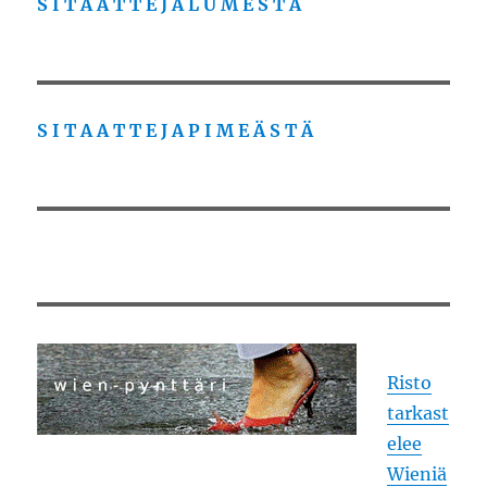
S I T A A T T E J A L U M E S T A
S I T A A T T E J A P I M E Ä S T Ä
Risto
tarkast
elee
Wieniä