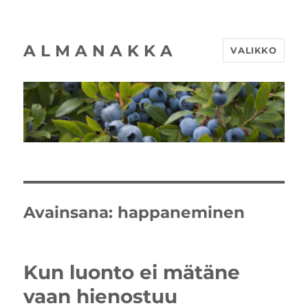
A L M A N A K K A
VALIKKO
Avainsana:
happaneminen
Kun luonto ei mätäne
vaan hienostuu