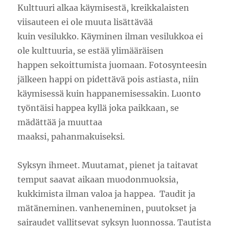
Kulttuuri alkaa käymisestä, kreikkalaisten
viisauteen ei ole muuta lisättävää
kuin vesilukko. Käyminen ilman vesilukkoa ei
ole kulttuuria, se estää ylimääräisen
happen sekoittumista juomaan. Fotosynteesin
jälkeen happi on pidettävä pois astiasta, niin
käymisessä kuin happanemisessakin. Luonto
työntäisi happea kyllä joka paikkaan, se
mädättää ja muuttaa
maaksi, pahanmakuiseksi.
Syksyn ihmeet. Muutamat, pienet ja taitavat
temput saavat aikaan muodonmuoksia,
kukkimista ilman valoa ja happea. Taudit ja
mätäneminen. vanheneminen, puutokset ja
sairaudet vallitsevat syksyn luonnossa. Tautista