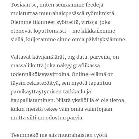
Tosiaan se, miten seuraamme feedejä
muistuttaa muurahaispesässä ryömimistä.
Olemme tilanneet syötteitä, virtoja joka
etenevät loputtomasti – me klikkailemme
siellä, kuljetamme sinne omia päivityksiämme.
Valtavat kävijämäärät, big data, parveilu, on
massaliikettä joka näkyy grafiikassa
todennäköisyysvirtoina. Online-elämä on
täysin rekisteröityä, sen myötä tapahtuu
parvikäyttäytymisen tarkkailu ja
kaupallistaminen. Niistä yksilöillä ei ole tietoa,
kukin meistä tekee vain omia valintojaan
mutta silti muodostuu parvia.
Teemmekö me siis muurahaisten työtä