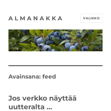
A L M A N A K K A
VALIKKO
Avainsana:
feed
Jos verkko näyttää
uutteralta …