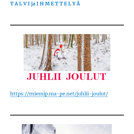
T A L V I ja I H M E T T E L Y Ä
https://rniemip.ma-pe.net/juhlii-joulut/