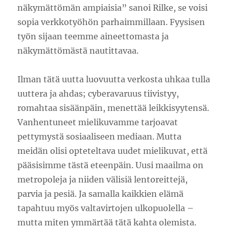
näkymättömän ampiaisia” sanoi Rilke, se voisi
sopia verkkotyöhön parhaimmillaan. Fyysisen
työn sijaan teemme aineettomasta ja
näkymättömästä nautittavaa.
Ilman tätä uutta luovuutta verkosta uhkaa tulla
uuttera ja ahdas; cyberavaruus tiivistyy,
romahtaa sisäänpäin, menettää leikkisyytensä.
Vanhentuneet mielikuvamme tarjoavat
pettymystä sosiaaliseen mediaan. Mutta
meidän olisi opteteltava uudet mielikuvat, että
pääsisimme tästä eteenpäin. Uusi maailma on
metropoleja ja niiden välisiä lentoreittejä,
parvia ja pesiä. Ja samalla kaikkien elämä
tapahtuu myös valtavirtojen ulkopuolella –
mutta miten ymmärtää tätä kahta olemista.