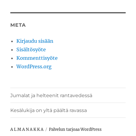
META
Kirjaudu sisään
Sisältösyöte
Kommenttisyöte
WordPress.org
Jumalat ja helteenit rantavedessä
Kesälukija on yltä päältä ravassa
A L M A N A K K A
Palvelun tarjoaa WordPress