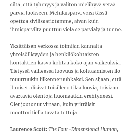
siltä, että tyhmyys ja välitön mielihyvä vetää
parvia luokseen. Mehiläisparvi voisi tässä
opettaa sivilisaatiotamme, aivan kuin
ihmisparvilta puuttuu vielä se parviäly ja tunne.
Yksittäisen verkossa toimijan kannalta
yhteisöllisyyden ja henkilökohtaisten
kontaktien kasvu kohtaa koko ajan vaikeuksia.
Tietyssä vaiheessa luovuus ja kohtaamisten ilo
muuttuukin liikenneruuhkaksi. Sen sijaan, että
ihmiset olisivat toisilleen tilaa luovia, toisiaan
avartavia olentoja huomaatkin erehtyneesi.
Olet joutunut virtaan, kuin yrittäisit
moottoritiellä tavata tuttuja.
Laurence Scott:
The Four-Dimensional Human,