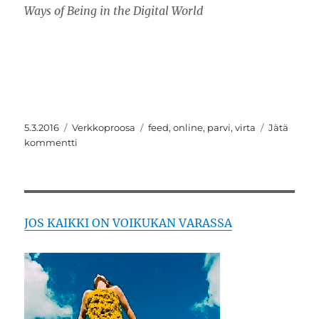
Ways of Being in the Digital World
Julkaistu
Kategoriat
Avainsanat
5.3.2016
Verkkoproosa
feed
,
online
,
parvi
,
virta
Jätä
artikkeliin
kommentti
Jos
verkko
näyttää
uutteralta
…
JOS KAIKKI ON VOIKUKAN VARASSA