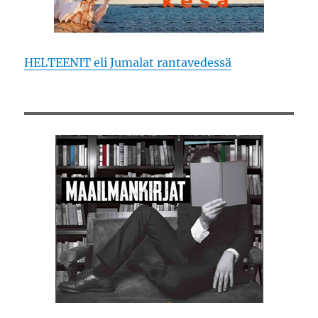
HELTEENIT eli Jumalat rantavedessä