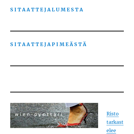
S I T A A T T E J A L U M E S T A
S I T A A T T E J A P I M E Ä S T Ä
Risto
tarkast
elee