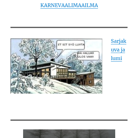
KARNEVAALIMAAILMA
Sarjak
uva ja
lumi