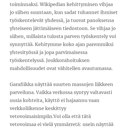
toiminnaksi. Wikipedian kehittyminen vihjaa
jo siihen suuntaan, kun sadat tuhannet ihmiset
työskentelevät yhdessä, ja tuovat panoksensa
yhteiseen jättimäiseen tiedostoon. Se vihjaa jo
siihen, millaista tulosta parven työskentely voi
synnyttää. Kehitymme koko ajan paremmiksi
yhtesityössä ja jopa parvimaisessa
työskentelyssä. Joukkorahoituksen
mahdollisuudet ovat vähitellen avautumassa.
Garafiikka näyttää suurten massojen liikkeen
parveiluna. Vaikka verkossa syntyy valtavasti
uusia kohteita, käyttö ei hajaannu vaan
verkkoliikenne keskittyy
vetovoimaisimpiin.Voi olla että tätä
vetovoimaa ei vielä ymmärretä: usein näyttää