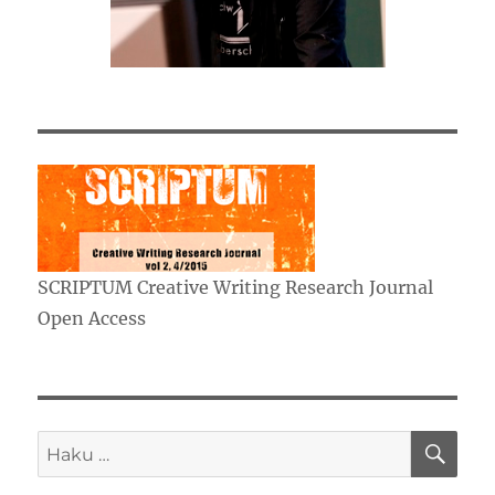
SCRIPTUM Creative Writing Research Journal
Open Access
HA
Etsi: