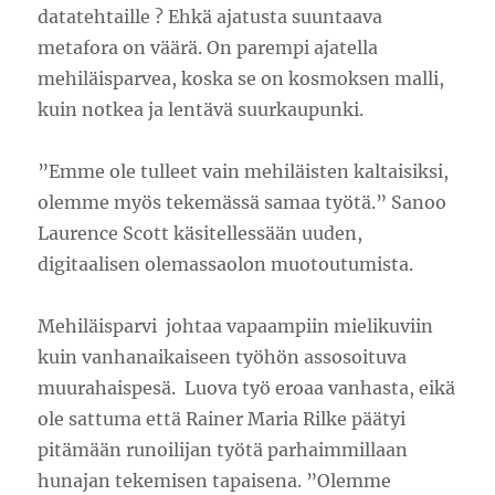
datatehtaille ? Ehkä ajatusta suuntaava
metafora on väärä. On parempi ajatella
mehiläisparvea, koska se on kosmoksen malli,
kuin notkea ja lentävä suurkaupunki.
”Emme ole tulleet vain mehiläisten kaltaisiksi,
olemme myös tekemässä samaa työtä.” Sanoo
Laurence Scott käsitellessään uuden,
digitaalisen olemassaolon muotoutumista.
Mehiläisparvi johtaa vapaampiin mielikuviin
kuin vanhanaikaiseen työhön assosoituva
muurahaispesä. Luova työ eroaa vanhasta, eikä
ole sattuma että Rainer Maria Rilke päätyi
pitämään runoilijan työtä parhaimmillaan
hunajan tekemisen tapaisena. ”Olemme