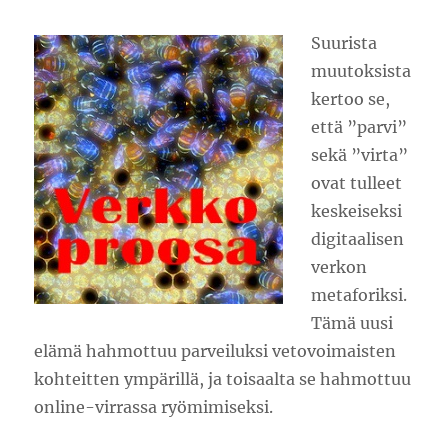
Suurista
muutoksista
kertoo se,
että ”parvi”
sekä ”virta”
ovat tulleet
keskeiseksi
digitaalisen
verkon
metaforiksi.
Tämä uusi
elämä hahmottuu parveiluksi vetovoimaisten
kohteitten ympärillä, ja toisaalta se hahmottuu
online-virrassa ryömimiseksi.