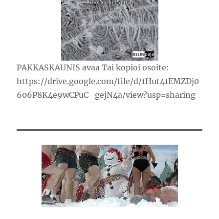
PAKKASKAUNIS avaa Tai kopioi osoite:
https://drive.google.com/file/d/1Hut41EMZDj0
606P8K4e9wCPuC_gejN4a/view?usp=sharing