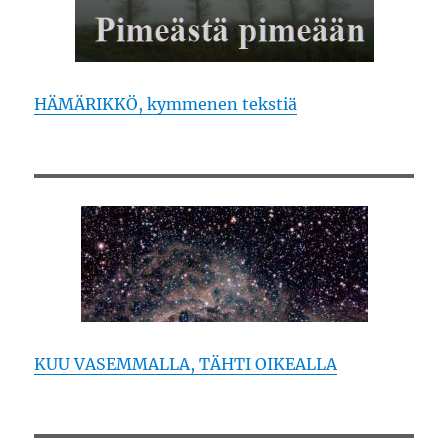
HÄMÄRIKKÖ, kymmenen tekstiä
KUU VASEMMALLA, TÄHTI OIKEALLA