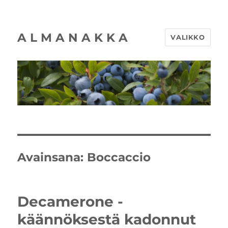
A L M A N A K K A
VALIKKO
Avainsana:
Boccaccio
Decamerone -
käännöksestä kadonnut