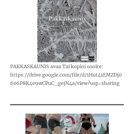
PAKKASKAUNIS avaa Tai kopioi osoite:
https://drive.google.com/file/d/1Hut41EMZDj0
606P8K4e9wCPuC_gejN4a/view?usp=sharing