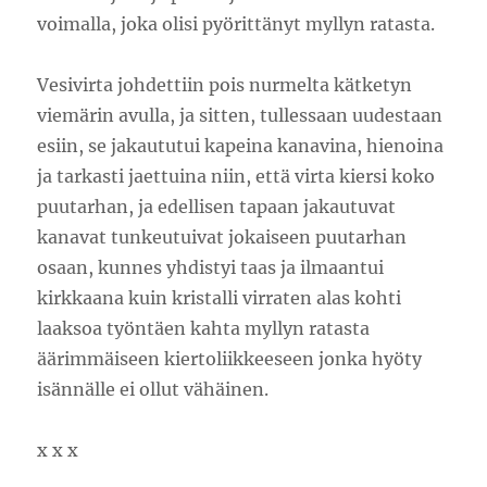
voimalla, joka olisi pyörittänyt myllyn ratasta.
Vesivirta johdettiin pois nurmelta kätketyn
viemärin avulla, ja sitten, tullessaan uudestaan
esiin, se jakaututui kapeina kanavina, hienoina
ja tarkasti jaettuina niin, että virta kiersi koko
puutarhan, ja edellisen tapaan jakautuvat
kanavat tunkeutuivat jokaiseen puutarhan
osaan, kunnes yhdistyi taas ja ilmaantui
kirkkaana kuin kristalli virraten alas kohti
laaksoa työntäen kahta myllyn ratasta
äärimmäiseen kiertoliikkeeseen jonka hyöty
isännälle ei ollut vähäinen.
x x x