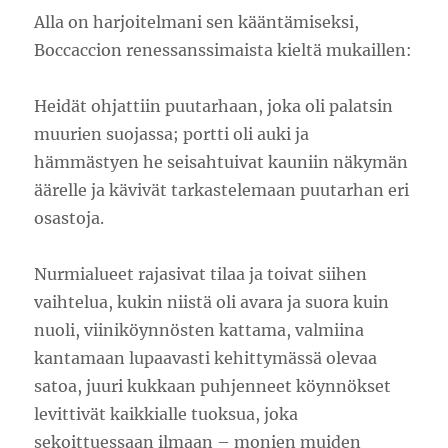
Alla on harjoitelmani sen kääntämiseksi,
Boccaccion renessanssimaista kieltä mukaillen:
Heidät ohjattiin puutarhaan, joka oli palatsin
muurien suojassa; portti oli auki ja
hämmästyen he seisahtuivat kauniin näkymän
äärelle ja kävivät tarkastelemaan puutarhan eri
osastoja.
Nurmialueet rajasivat tilaa ja toivat siihen
vaihtelua, kukin niistä oli avara ja suora kuin
nuoli, viiniköynnösten kattama, valmiina
kantamaan lupaavasti kehittymässä olevaa
satoa, juuri kukkaan puhjenneet köynnökset
levittivät kaikkialle tuoksua, joka
sekoittuessaan ilmaan – monien muiden