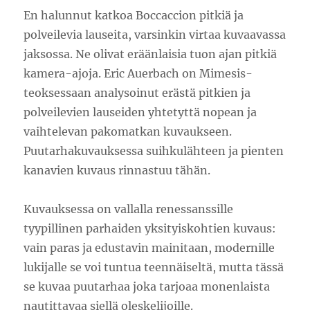
En halunnut katkoa Boccaccion pitkiä ja
polveilevia lauseita, varsinkin virtaa kuvaavassa
jaksossa. Ne olivat eräänlaisia tuon ajan pitkiä
kamera-ajoja. Eric Auerbach on Mimesis-
teoksessaan analysoinut erästä pitkien ja
polveilevien lauseiden yhtetyttä nopean ja
vaihtelevan pakomatkan kuvaukseen.
Puutarhakuvauksessa suihkulähteen ja pienten
kanavien kuvaus rinnastuu tähän.
Kuvauksessa on vallalla renessanssille
tyypillinen parhaiden yksityiskohtien kuvaus:
vain paras ja edustavin mainitaan, modernille
lukijalle se voi tuntua teennäiseltä, mutta tässä
se kuvaa puutarhaa joka tarjoaa monenlaista
nautittavaa siellä oleskelijoille.