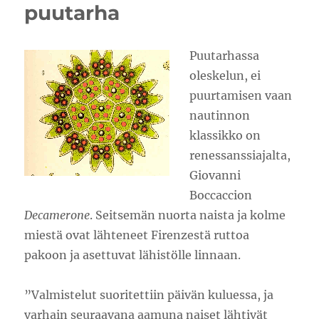
puutarha
Puutarhassa
oleskelun, ei
puurtamisen vaan
nautinnon
klassikko on
renessanssiajalta,
Giovanni
Boccaccion
Decamerone
. Seitsemän nuorta naista ja kolme
miestä ovat lähteneet Firenzestä ruttoa
pakoon ja asettuvat lähistölle linnaan.
”Valmistelut suoritettiin päivän kuluessa, ja
varhain seuraavana aamuna naiset lähtivät