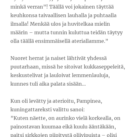
minkä verran”! Täällä voi jokainen täyttää
keuhkonsa taivaallisen lauhalla ja puhtaalla
ilmalla! Menkää ulos ja huvitelkaa mielin
määrin – mutta tunnin kuluttua teidän täytyy
olla täällä ensimmäisellä ateriallamme.”
Nuoret herrat ja naiset lähtivät yhdessä
puutarhaan, missä he sitoivat kukkaseppeleitä,
keskustelivat ja lauloivat lemmenlauluja,
kunnes tuli aika palata sisään…
Kun oli levätty ja aterioitu, Pampinea,
kuningattareksti valittu sanoi:
”Kuten näette, on aurinko vielä korkealla, on
painostavan kuumaa eikä kuulu ääntäkään,
paitsi sirkkojen piipitystä oliivipuista – olisi