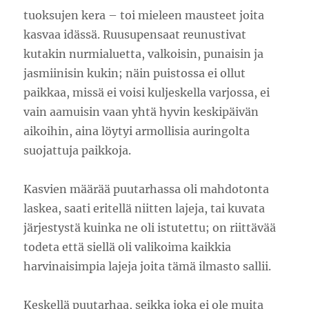
tuoksujen kera – toi mieleen mausteet joita
kasvaa idässä. Ruusupensaat reunustivat
kutakin nurmialuetta, valkoisin, punaisin ja
jasmiinisin kukin; näin puistossa ei ollut
paikkaa, missä ei voisi kuljeskella varjossa, ei
vain aamuisin vaan yhtä hyvin keskipäivän
aikoihin, aina löytyi armollisia auringolta
suojattuja paikkoja.
Kasvien määrää puutarhassa oli mahdotonta
laskea, saati eritellä niitten lajeja, tai kuvata
järjestystä kuinka ne oli istutettu; on riittävää
todeta että siellä oli valikoima kaikkia
harvinaisimpia lajeja joita tämä ilmasto sallii.
Keskellä puutarhaa, seikka joka ei ole muita