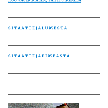
KUU VASEMMALLA, TÄHTI OIKEALLA
S I T A A T T E J A L U M E S T A
S I T A A T T E J A P I M E Ä S T Ä