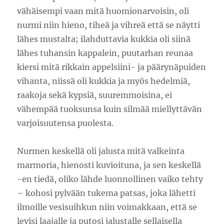
vähäisempi vaan mitä huomionarvoisin, oli
nurmi niin hieno, tiheä ja vihreä että se näytti
lähes mustalta; ilahduttavia kukkia oli siinä
lähes tuhansin kappalein, puutarhan reunaa
kiersi mitä rikkain appelsiini- ja päärynäpuiden
vihanta, niissä oli kukkia ja myös hedelmiä,
raakoja sekä kypsiä, suuremmoisina, ei
vähempää tuoksunsa kuin silmää miellyttävän
varjoisuutensa puolesta.
Nurmen keskellä oli jalusta mitä valkeinta
marmoria, hienosti kuvioituna, ja sen keskellä
-en tiedä, oliko lähde luonnollinen vaiko tehty
– kohosi pylvään tukema patsas, joka lähetti
ilmoille vesisuihkun niin voimakkaan, että se
levisi laajalle ja putosi jalustalle sellaisella