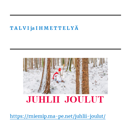
T A L V I ja I H M E T T E L Y Ä
https://rniemip.ma-pe.net/juhlii-joulut/