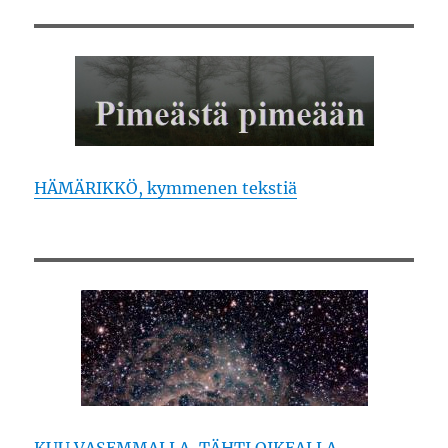
HÄMÄRIKKÖ, kymmenen tekstiä