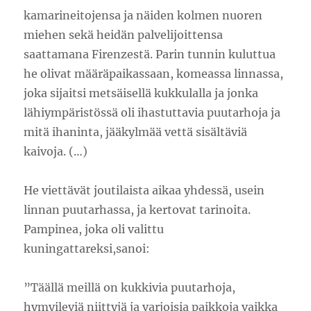
kamarineitojensa ja näiden kolmen nuoren
miehen sekä heidän palvelijoittensa
saattamana Firenzestä. Parin tunnin kuluttua
he olivat määräpaikassaan, komeassa linnassa,
joka sijaitsi metsäisellä kukkulalla ja jonka
lähiympäristössä oli ihastuttavia puutarhoja ja
mitä ihaninta, jääkylmää vettä sisältäviä
kaivoja. (…)
He viettävät joutilaista aikaa yhdessä, usein
linnan puutarhassa, ja kertovat tarinoita.
Pampinea, joka oli valittu
kuningattareksi,sanoi:
”Täällä meillä on kukkivia puutarhoja,
hymyileviä niittyjä ja varjoisia paikkoja vaikka