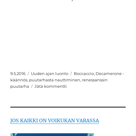
Julkaistu
Kategoriat
Avainsanat
9.5.2016
Uuden ajan luonto
Boccaccio
,
Decamerone -
käännös
,
puutarhasta nauttiminen
,
renessanssin
artikkeliin
puutarha
Jätä kommentti
Decamerone
-
käännöksestä
kadonnut
puutarha
JOS KAIKKI ON VOIKUKAN VARASSA