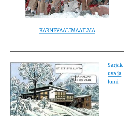
KARNEVAALIMAAILMA
Sarjak
uva ja
lumi