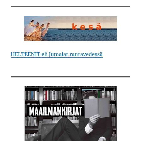
HELTEENIT eli Jumalat rantavedessä