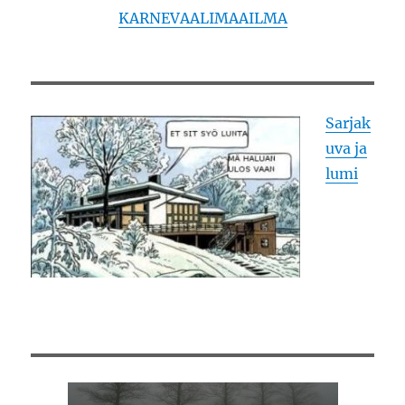
KARNEVAALIMAAILMA
Sarjak
uva ja
lumi