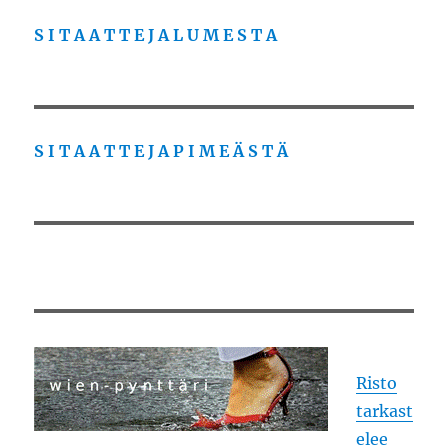
S I T A A T T E J A L U M E S T A
S I T A A T T E J A P I M E Ä S T Ä
Risto
tarkast
elee