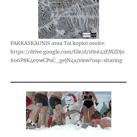
PAKKASKAUNIS avaa Tai kopioi osoite:
https://drive.google.com/file/d/1Hut41EMZDj0
606P8K4e9wCPuC_gejN4a/view?usp=sharing