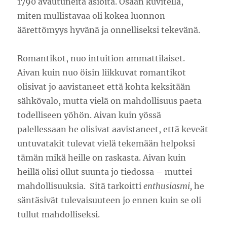
1790 avautuneita asioita. Osaan kuvitella,
miten mullistavaa oli kokea luonnon
äärettömyys hyvänä ja onnelliseksi tekevänä.
Romantikot, nuo intuition ammattilaiset.
Aivan kuin nuo öisin liikkuvat romantikot
olisivat jo aavistaneet että kohta keksitään
sähkövalo, mutta vielä on mahdollisuus paeta
todelliseen yöhön. Aivan kuin yössä
palellessaan he olisivat aavistaneet, että keveät
untuvatakit tulevat vielä tekemään helpoksi
tämän mikä heille on raskasta. Aivan kuin
heillä olisi ollut suunta jo tiedossa – muttei
mahdollisuuksia. Sitä tarkoitti
enthusiasmi,
he
säntäsivät tulevaisuuteen jo ennen kuin se oli
tullut mahdolliseksi.