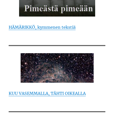
HÄMÄRIKKÖ, kymmenen tekstiä
KUU VASEMMALLA, TÄHTI OIKEALLA