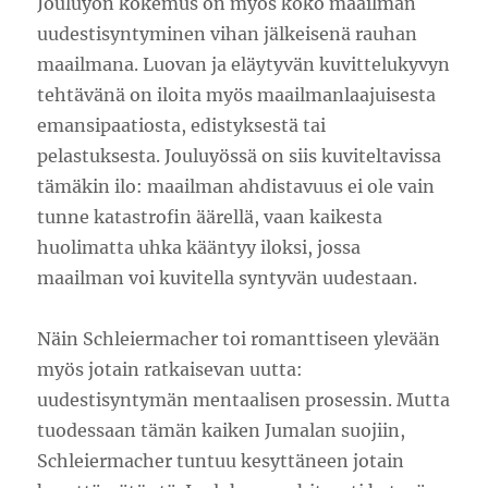
Jouluyön kokemus on myös koko maailman
uudestisyntyminen vihan jälkeisenä rauhan
maailmana. Luovan ja eläytyvän kuvittelukyvyn
tehtävänä on iloita myös maailmanlaajuisesta
emansipaatiosta, edistyksestä tai
pelastuksesta. Jouluyössä on siis kuviteltavissa
tämäkin ilo: maailman ahdistavuus ei ole vain
tunne katastrofin äärellä, vaan kaikesta
huolimatta uhka kääntyy iloksi, jossa
maailman voi kuvitella syntyvän uudestaan.
Näin Schleiermacher toi romanttiseen ylevään
myös jotain ratkaisevan uutta:
uudestisyntymän mentaalisen prosessin. Mutta
tuodessaan tämän kaiken Jumalan suojiin,
Schleiermacher tuntuu kesyttäneen jotain