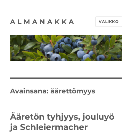
A L M A N A K K A
VALIKKO
Avainsana:
äärettömyys
Ääretön tyhjyys, jouluyö
ja Schleiermacher