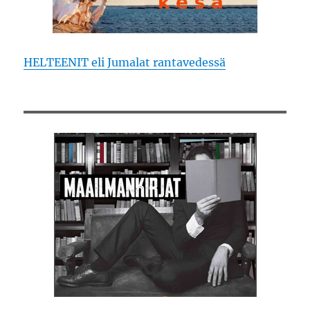
HELTEENIT eli Jumalat rantavedessä