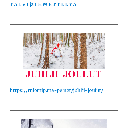
T A L V I ja I H M E T T E L Y Ä
https://rniemip.ma-pe.net/juhlii-joulut/