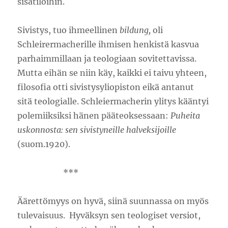
sisätiloihin.
Sivistys, tuo ihmeellinen
bildung,
oli
Schleirermacherille ihmisen henkistä kasvua
parhaimmillaan ja teologiaan sovitettavissa.
Mutta eihän se niin käy, kaikki ei taivu yhteen,
filosofia otti sivistysyliopiston eikä antanut
sitä teologialle. Schleiermacherin ylitys kääntyi
polemiiksiksi hänen pääteoksessaan:
Puheita
uskonnosta: sen sivistyneille halveksijoille
(suom.1920).
***
Äärettömyys on hyvä, siinä suunnassa on myös
tulevaisuus. Hyväksyn sen teologiset versiot,