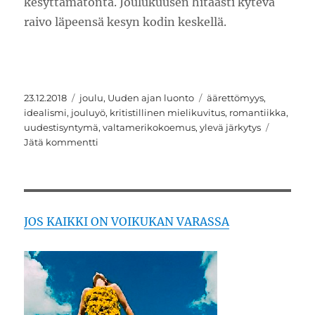
kesyttämätöntä. Joulukuusen hitaasti kytevä
raivo läpeensä kesyn kodin keskellä.
Julkaistu
Kategoriat
Avainsanat
23.12.2018
joulu
,
Uuden ajan luonto
äärettömyys
,
idealismi
,
jouluyö
,
kritistillinen mielikuvitus
,
romantiikka
,
uudestisyntymä
,
valtamerikokoemus
,
ylevä järkytys
artikkeliin
Jätä kommentti
Ääretön
tyhjyys,
jouluyö
ja
Schleiermacher
JOS KAIKKI ON VOIKUKAN VARASSA