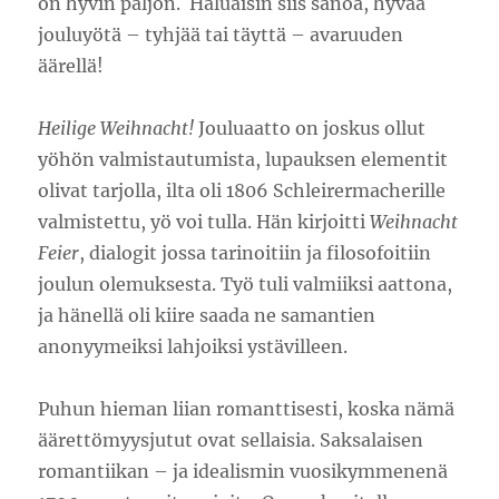
on hyvin paljon. Haluaisin siis sanoa, hyvää
jouluyötä – tyhjää tai täyttä – avaruuden
äärellä!
Heilige Weihnacht!
Jouluaatto on joskus ollut
yöhön valmistautumista, lupauksen elementit
olivat tarjolla, ilta oli 1806 Schleirermacherille
valmistettu, yö voi tulla. Hän kirjoitti
Weihnacht
Feier
, dialogit jossa tarinoitiin ja filosofoitiin
joulun olemuksesta. Työ tuli valmiiksi aattona,
ja hänellä oli kiire saada ne samantien
anonyymeiksi lahjoiksi ystävilleen.
Puhun hieman liian romanttisesti, koska nämä
äärettömyysjutut ovat sellaisia. Saksalaisen
romantiikan – ja idealismin vuosikymmenenä