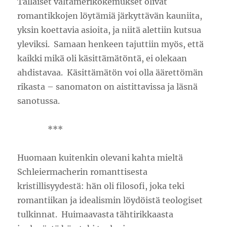
Tällaiset valtamerikokemukset olivat
romantikkojen löytämiä järkyttävän kauniita,
yksin koettavia asioita, ja niitä alettiin kutsua
yleviksi. Samaan henkeen tajuttiin myös, että
kaikki mikä oli käsittämätöntä, ei olekaan
ahdistavaa. Käsittämätön voi olla äärettömän
rikasta – sanomaton on aistittavissa ja läsnä
sanotussa.
***
Huomaan kuitenkin olevani kahta mieltä
Schleiermacherin romanttisesta
kristillisyydestä: hän oli filosofi, joka teki
romantiikan ja idealismin löydöistä teologiset
tulkinnat. Huimaavasta tähtirikkaasta