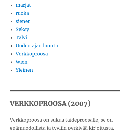
marjat
ruoka
sienet
Syksy
Talvi
Uuden ajan luonto
Verkkoproosa
Wien
Yleinen
VERKKOPROOSA (2007)
Verkkoproosa on sukua taideproosalle, se on
epämuodollista ja tyyliin pyrkivää kirjoitusta.