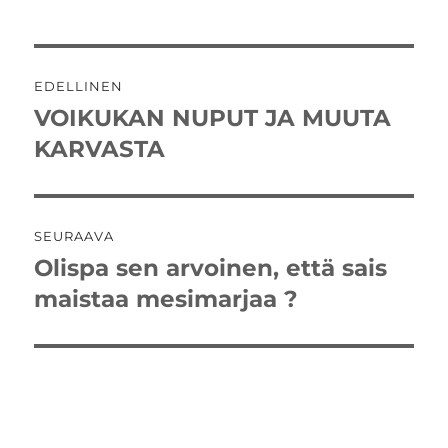
Artikkelien
EDELLINEN
selaus
VOIKUKAN NUPUT JA MUUTA
Edellinen
artikkeli:
KARVASTA
SEURAAVA
Olispa sen arvoinen, että sais
Seuraava
artikkeli:
maistaa mesimarjaa ?