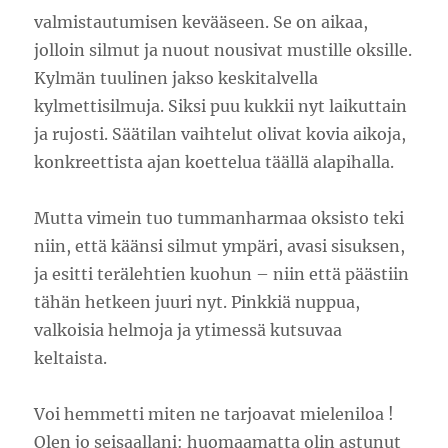
valmistautumisen kevääseen. Se on aikaa,
jolloin silmut ja nuout nousivat mustille oksille.
Kylmän tuulinen jakso keskitalvella
kylmettisilmuja. Siksi puu kukkii nyt laikuttain
ja rujosti. Säätilan vaihtelut olivat kovia aikoja,
konkreettista ajan koettelua täällä alapihalla.
Mutta vimein tuo tummanharmaa oksisto teki
niin, että käänsi silmut ympäri, avasi sisuksen,
ja esitti terälehtien kuohun – niin että päästiin
tähän hetkeen juuri nyt. Pinkkiä nuppua,
valkoisia helmoja ja ytimessä kutsuvaa
keltaista.
Voi hemmetti miten ne tarjoavat mieleniloa !
Olen jo seisaallani: huomaamatta olin astunut