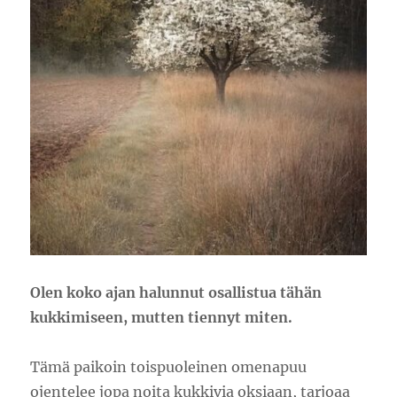
O
len koko ajan halunnut osallistua tähän
kukkimiseen,
mutten tiennyt miten
.
Tämä paikoin toispuoleinen omenapuu
ojentelee jopa noita kukkivia oksiaan, tarjoaa