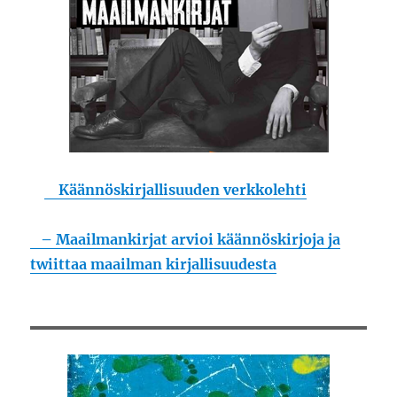
Käännöskirjallisuuden verkkolehti
– Maailmankirjat arvioi käännöskirjoja ja
twiittaa maailman kirjallisuudesta