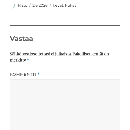
Kirjoittaja
Julkaistu
Kategoriat
Risto
2.6.2026
kevät
,
kukat
Vastaa
Sähköpostiosoitettasi ei julkaista.
Pakolliset kentät on
merkitty
*
KOMMENTTI
*