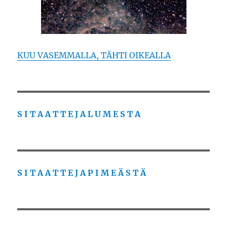
KUU VASEMMALLA, TÄHTI OIKEALLA
S I T A A T T E J A L U M E S T A
S I T A A T T E J A P I M E Ä S T Ä