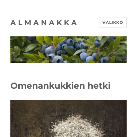
A L M A N A K K A
VALIKKO
Omenankukkien hetki