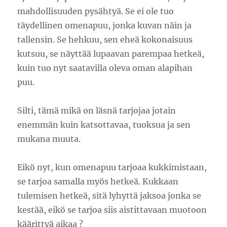
mahdollisuuden pysähtyä. Se ei ole tuo
täydellinen omenapuu, jonka kuvan näin ja
tallensin. Se hehkuu, sen eheä kokonaisuus
kutsuu, se näyttää lupaavan parempaa hetkeä,
kuin tuo nyt saatavilla oleva oman alapihan
puu.
Silti, tämä mikä on läsnä tarjojaa jotain
enemmän kuin katsottavaa, tuoksua ja sen
mukana muuta.
Eikö nyt, kun omenapuu tarjoaa kukkimistaan,
se tarjoa samalla myös hetkeä. Kukkaan
tulemisen hetkeä, sitä lyhyttä jaksoa jonka se
kestää, eikö se tarjoa siis aistittavaan muotoon
käärittyä aikaa ?