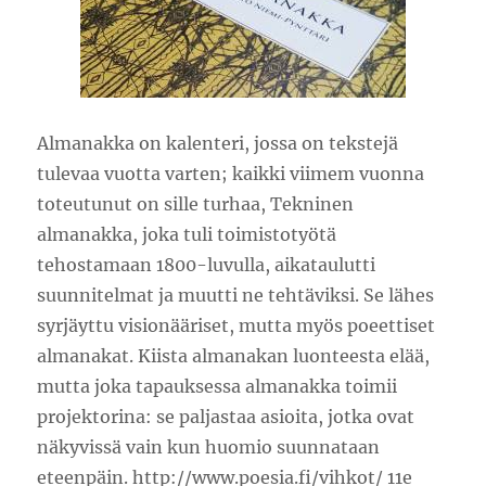
Almanakka on kalenteri, jossa on tekstejä
tulevaa vuotta varten; kaikki viimem vuonna
toteutunut on sille turhaa, Tekninen
almanakka, joka tuli toimistotyötä
tehostamaan 1800-luvulla, aikataulutti
suunnitelmat ja muutti ne tehtäviksi. Se lähes
syrjäyttu visionääriset, mutta myös poeettiset
almanakat. Kiista almanakan luonteesta elää,
mutta joka tapauksessa almanakka toimii
projektorina: se paljastaa asioita, jotka ovat
näkyvissä vain kun huomio suunnataan
eteenpäin. http://www.poesia.fi/vihkot/ 11e