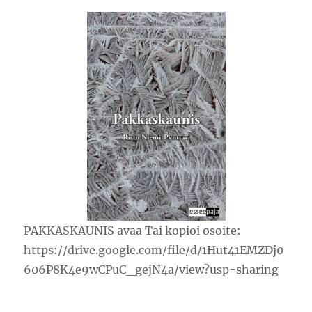
PAKKASKAUNIS avaa Tai kopioi osoite:
https://drive.google.com/file/d/1Hut41EMZDj0
606P8K4e9wCPuC_gejN4a/view?usp=sharing