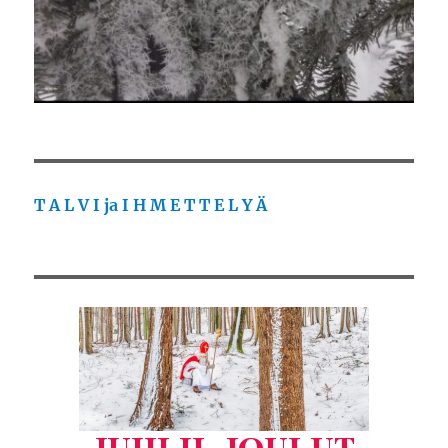
T A L V I ja I H M E T T E L Y Ä