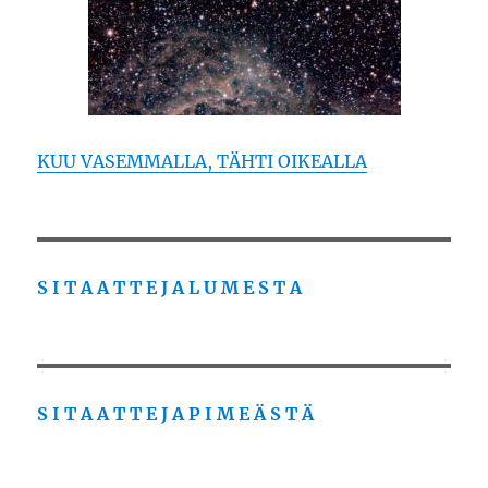
KUU VASEMMALLA, TÄHTI OIKEALLA
S I T A A T T E J A L U M E S T A
S I T A A T T E J A P I M E Ä S T Ä