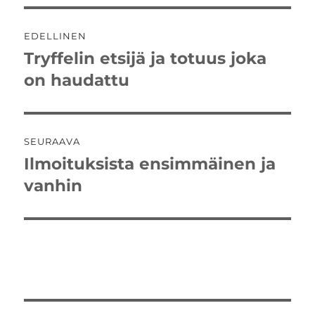
Artikkelien
EDELLINEN
selaus
Tryffelin etsijä ja totuus joka
Edellinen
artikkeli:
on haudattu
SEURAAVA
Ilmoituksista ensimmäinen ja
Seuraava
artikkeli:
vanhin