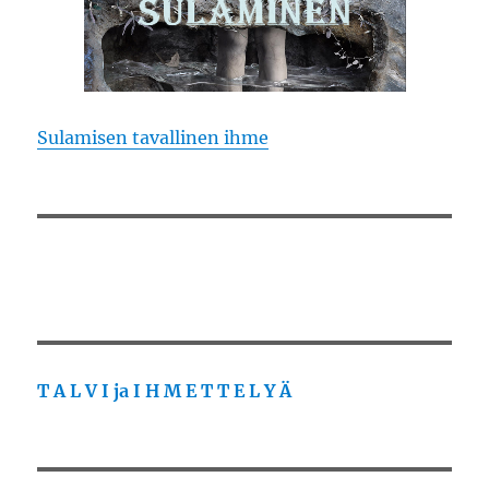
Sulamisen tavallinen ihme
T A L V I ja I H M E T T E L Y Ä