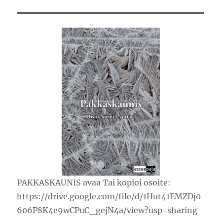
PAKKASKAUNIS avaa Tai kopioi osoite:
https://drive.google.com/file/d/1Hut41EMZDj0
606P8K4e9wCPuC_gejN4a/view?usp=sharing