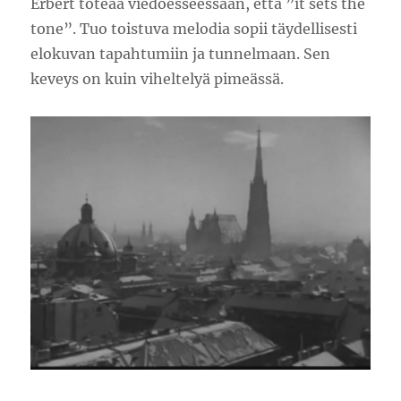
Erbert toteaa viedoesseessään, että ”it sets the
tone”. Tuo toistuva melodia sopii täydellisesti
elokuvan tapahtumiin ja tunnelmaan. Sen
keveys on kuin viheltelyä pimeässä.