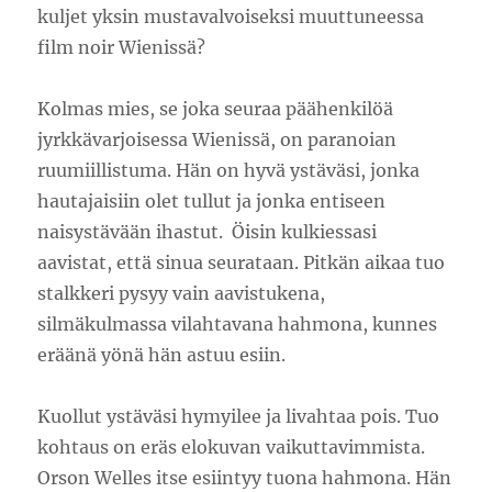
kuljet yksin mustavalvoiseksi muuttuneessa
film noir Wienissä?
Kolmas mies, se joka seuraa päähenkilöä
jyrkkävarjoisessa Wienissä, on paranoian
ruumiillistuma. Hän on hyvä ystäväsi, jonka
hautajaisiin olet tullut ja jonka entiseen
naisystävään ihastut. Öisin kulkiessasi
aavistat, että sinua seurataan. Pitkän aikaa tuo
stalkkeri pysyy vain aavistukena,
silmäkulmassa vilahtavana hahmona, kunnes
eräänä yönä hän astuu esiin.
Kuollut ystäväsi hymyilee ja livahtaa pois. Tuo
kohtaus on eräs elokuvan vaikuttavimmista.
Orson Welles itse esiintyy tuona hahmona. Hän