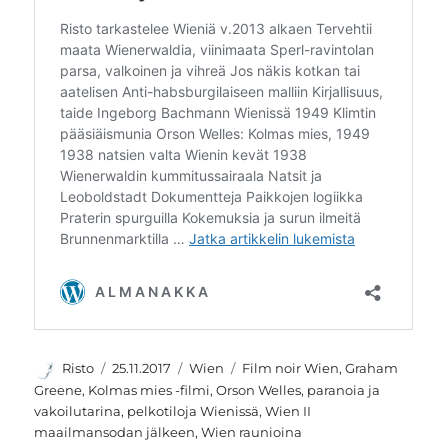
Kirjoittaja
Julkaistu
Kategoriat
Avainsanat
Risto
25.11.2017
Wien
Film noir Wien
,
Graham
Greene
,
Kolmas mies -filmi
,
Orson Welles
,
paranoia ja
vakoilutarina
,
pelkotiloja Wienissä
,
Wien II
maailmansodan jälkeen
,
Wien raunioina