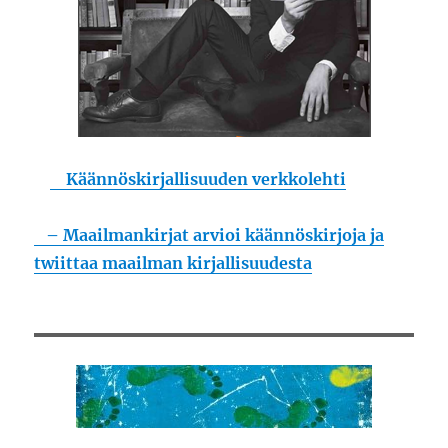
Käännöskirjallisuuden verkkolehti
– Maailmankirjat arvioi käännöskirjoja ja
twiittaa maailman kirjallisuudesta