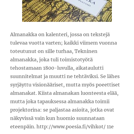
Almanakka on kalenteri, jossa on tekstejä
tulevaa vuotta varten; kaikki viimem vuonna
toteutunut on sille turhaa, Tekninen
almanakka, joka tuli toimistotyötä
tehostamaan 1800-luvulla, aikataulutti
suunnitelmat ja muutti ne tehtäviksi. Se lähes
syrjäyttu visionääriset, mutta myös poeettiset
almanakat. Kiista almanakan luonteesta elää,
mutta joka tapauksessa almanakka toimii
projektorina: se paljastaa asioita, jotka ovat
näkyvissä vain kun huomio suunnataan
eteenpäin. http://www.poesia.fi/vihkot/ 11e