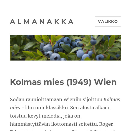
A L M A N A K K A
VALIKKO
Kolmas mies (1949) Wien
Sodan raunioittamaan Wieniin sijoittuu
Kolmas
mies
-film noir klassikko. Sen alusta alkaen
toistuu kevyt melodia, joka on
hämmästyttävän ilottomasti soitettu. Roger