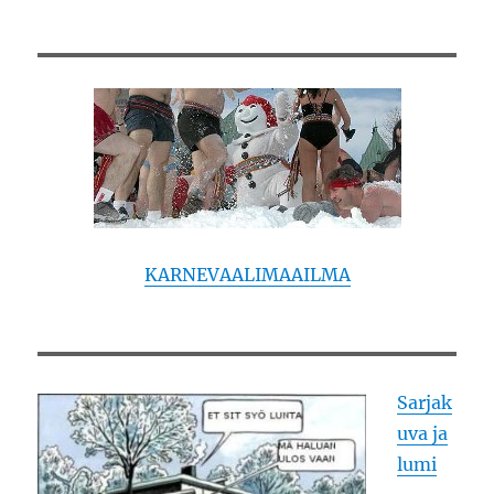
KARNEVAALIMAAILMA
Sarjak
uva ja
lumi