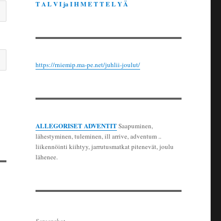
T A L V I ja I H M E T T E L Y Ä
https://rniemip.ma-pe.net/juhlii-joulut/
ALLEGORISET ADVENTIT
Saapuminen,
lähestyminen, tuleminen, ill arrive, adventum ..
liikennöinti kiihtyy, jarrutusmatkat pitenevät, joulu
lähenee.