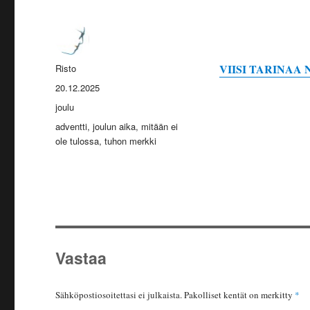
Kirjoittaja
VIISI TARINAA
Risto
Julkaistu
20.12.2025
Kategoriat
joulu
Avainsanat
adventti
,
joulun aika
,
mitään ei
ole tulossa
,
tuhon merkki
Vastaa
Sähköpostiosoitettasi ei julkaista.
Pakolliset kentät on merkitty
*