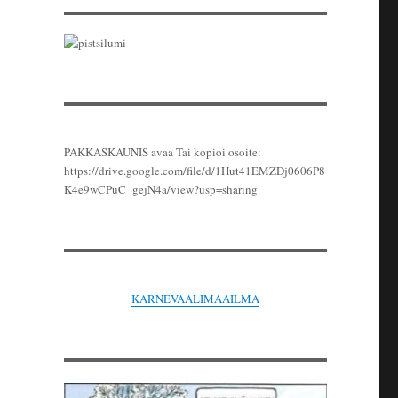
PAKKASKAUNIS avaa Tai kopioi osoite:
https://drive.google.com/file/d/1Hut41EMZDj0606P8
K4e9wCPuC_gejN4a/view?usp=sharing
KARNEVAALIMAAILMA