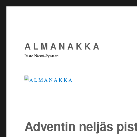
A L M A N A K K A
Risto Niemi-Pynttäri
Adventin neljäs pis