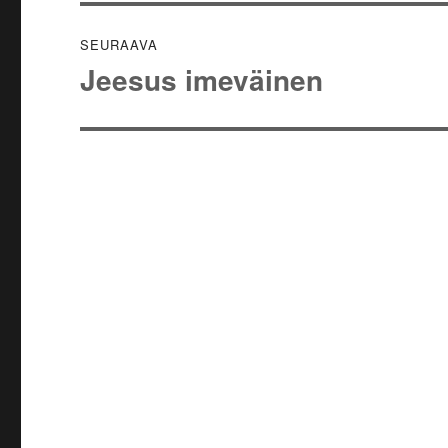
SEURAAVA
Jeesus imeväinen
Seuraava
artikkeli: