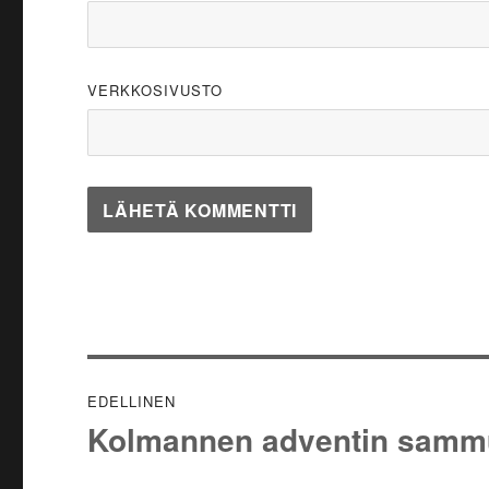
VERKKOSIVUSTO
Artikkelien
EDELLINEN
selaus
Kolmannen adventin samm
Edellinen
artikkeli: