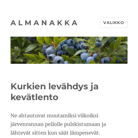
A L M A N A K K A
VALIKKO
Kurkien levähdys ja
kevätlento
Ne ahtautuvat muutamiksi viikoiksi
järvenrannan pellolle pulskistumaan ja
lähtevät sitten kun säät lämpenevät.