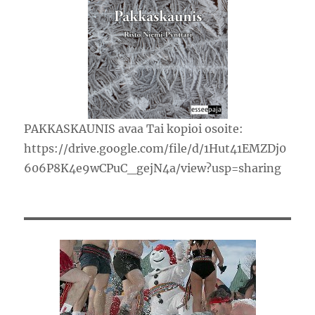
PAKKASKAUNIS avaa Tai kopioi osoite:
https://drive.google.com/file/d/1Hut41EMZDj0
606P8K4e9wCPuC_gejN4a/view?usp=sharing