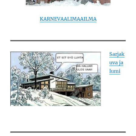
KARNEVAALIMAAILMA
Sarjak
uva ja
lumi