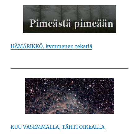
HÄMÄRIKKÖ, kymmenen tekstiä
KUU VASEMMALLA, TÄHTI OIKEALLA