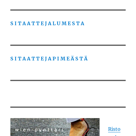
S I T A A T T E J A L U M E S T A
S I T A A T T E J A P I M E Ä S T Ä
Risto