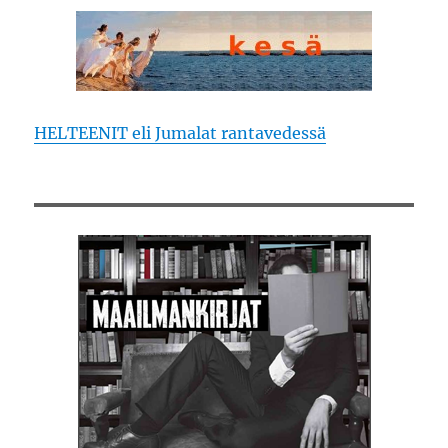
HELTEENIT eli Jumalat rantavedessä