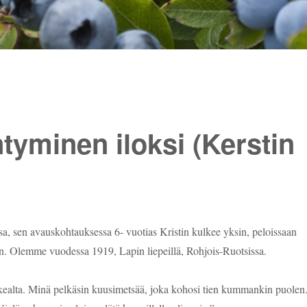
tyminen iloksi (Kerstin
sa, sen avauskohtauksessa 6- vuotias Kristin kulkee yksin, peloissaan
on. Olemme vuodessa 1919, Lapin liepeillä, Rohjois-Ruotsissa.
rkealta. Minä pelkäsin kuusimetsää, joka kohosi tien kummankin puolen