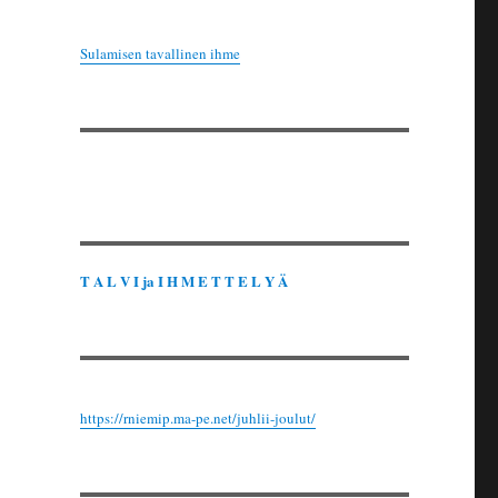
Sulamisen tavallinen ihme
T A L V I ja I H M E T T E L Y Ä
https://rniemip.ma-pe.net/juhlii-joulut/