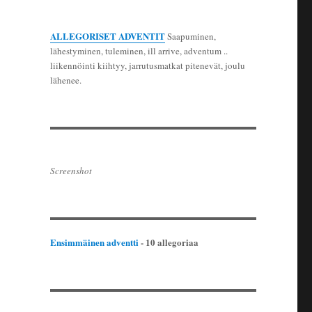
ALLEGORISET ADVENTIT
Saapuminen,
lähestyminen, tuleminen, ill arrive, adventum ..
liikennöinti kiihtyy, jarrutusmatkat pitenevät, joulu
lähenee.
Screenshot
Ensimmäinen adventti
- 10 allegoriaa