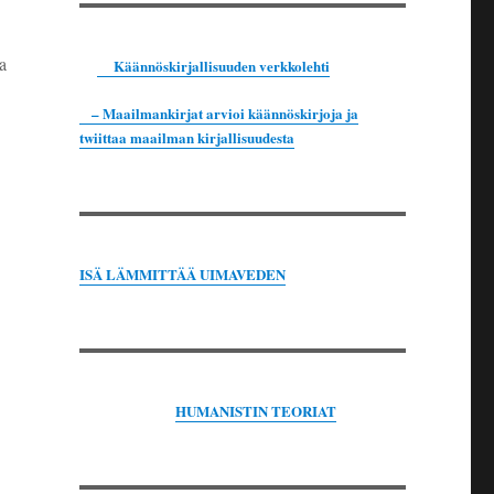
a
Käännöskirjallisuuden verkkolehti
– Maailmankirjat arvioi käännöskirjoja ja
twiittaa maailman kirjallisuudesta
ISÄ LÄMMITTÄÄ UIMAVEDEN
HUMANISTIN TEORIAT