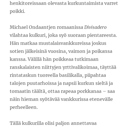
henkitoreissaan olevasta kurkuntaimista varret
poikki.
Michael Ondaantjen romaanissa
Divisadero
vilahtaa kulkuri, joka syö suoraan pientareesta.
Hän matkaa mustalaisvankkureissa joskus
sotien jälkeisinä vuosina, vaimon ja poikansa
kanssa. Välillä hän poikkeaa tutkimaan
ranskalaisten niittyjen yrttivalikoimaa, täyttää
rintataskun tuoreella basilikalla, piipahtaa
talojen puutarhoissa ja napsii kurkun sieltä ja
tomaatin täältä, ottaa rapeaa porkkanaa – saa
näin hieman syötävää vankkurissa etenevälle
perheelleen.
Tällä kulkurilla olisi paljon annettavaa