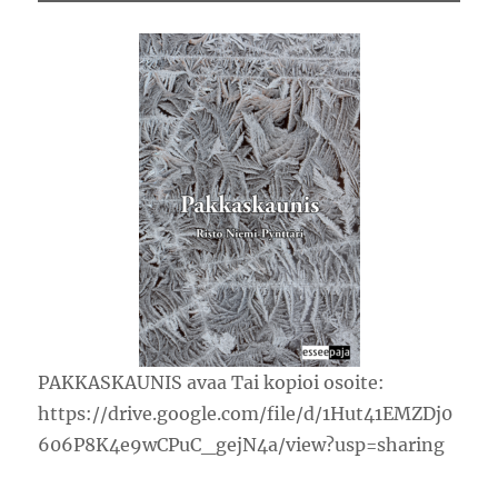
PAKKASKAUNIS avaa Tai kopioi osoite:
https://drive.google.com/file/d/1Hut41EMZDj0
606P8K4e9wCPuC_gejN4a/view?usp=sharing