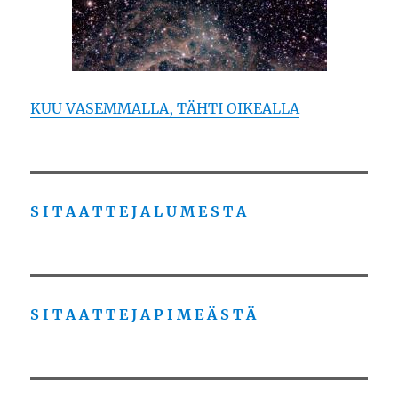
KUU VASEMMALLA, TÄHTI OIKEALLA
S I T A A T T E J A L U M E S T A
S I T A A T T E J A P I M E Ä S T Ä