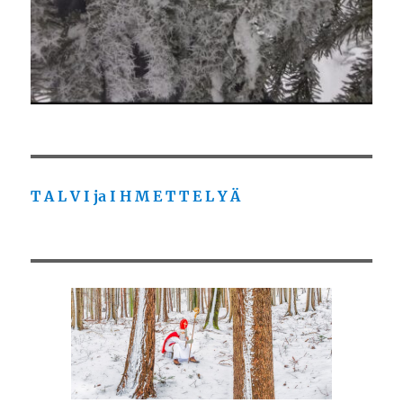
T A L V I ja I H M E T T E L Y Ä