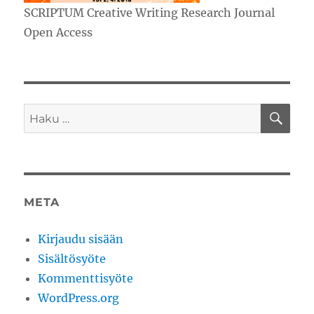
SCRIPTUM Creative Writing Research Journal
Open Access
HA
Etsi:
META
Kirjaudu sisään
Sisältösyöte
Kommenttisyöte
WordPress.org