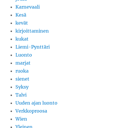
Karnevaali
Kesä
kevät
kirjoittaminen
kukat
Liemi-Pynttäri
Luonto
marjat
ruoka
sienet
Syksy
Talvi
Uuden ajan luonto
Verkkoproosa
Wien
Yleinen