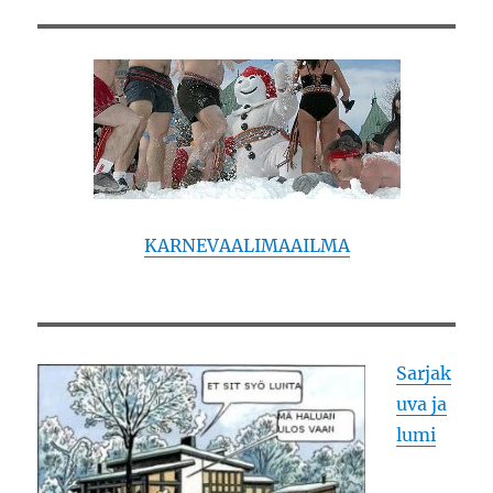
KARNEVAALIMAAILMA
Sarjak
uva ja
lumi