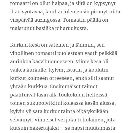
tomaatti on ollut halpaa, ja siitä on kypsynyt
ihan syötävää, kunhan olen ensin pitänyt niitä
viispäivää auringossa. Tomaatin päällä on
maistunut basilika piharuukusta.
Kurkun kesä on sateinen ja lämmin, sen
vihollinen tomaatti puolestaan vaatii pelkkää
aurinkoa kasvihuoneeseen. Viime kesä oli
vaikea kurkulle: kylvin, istutin ja koulutin
kurkut kolmeen otteeseen, enkä silti saanut
yhtään kurkkua. Ensimmäiset taimet
paahtuivat lasin alla toukokuun helteissä,
toinen sukupolvi kitui koleassa kesän alussa,
kylvin yli sata kurkuntainta eikä yksikään
selvinnyt. Viimeiset vei joku tuholainen, jota
kutsuin nakertajaksi – se napsi muutamasta