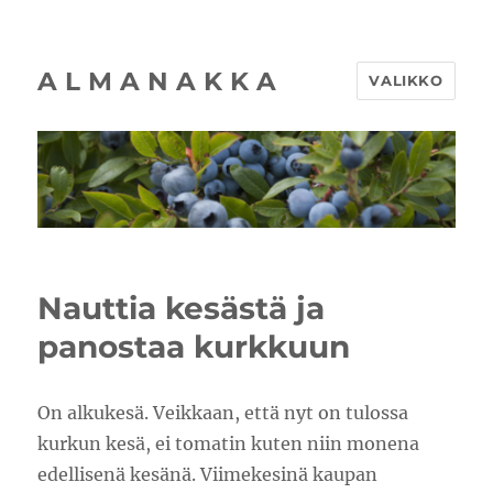
A L M A N A K K A
VALIKKO
Nauttia kesästä ja
panostaa kurkkuun
On alkukesä. Veikkaan, että nyt on tulossa
kurkun kesä, ei tomatin kuten niin monena
edellisenä kesänä. Viimekesinä kaupan