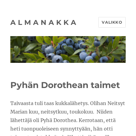
A L M A N A K K A
VALIKKO
Pyhän Dorothean taimet
Taivaasta tuli taas kukkalähetys. Olihan Neitsyt
Marian kuu, neitsytkuu, toukokuu. Niiden
lähettäjä oli Pyhä Dorothea. Kerrotaan, että
heti tuonpuoleiseen synnyttyään, hän otti