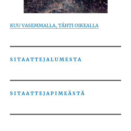
KUU VASEMMALLA, TÄHTI OIKEALLA
S I T A A T T E J A L U M E S T A
S I T A A T T E J A P I M E Ä S T Ä