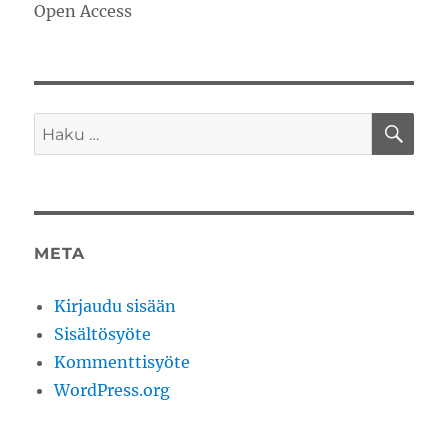
Open Access
HA
Etsi:
META
Kirjaudu sisään
Sisältösyöte
Kommenttisyöte
WordPress.org