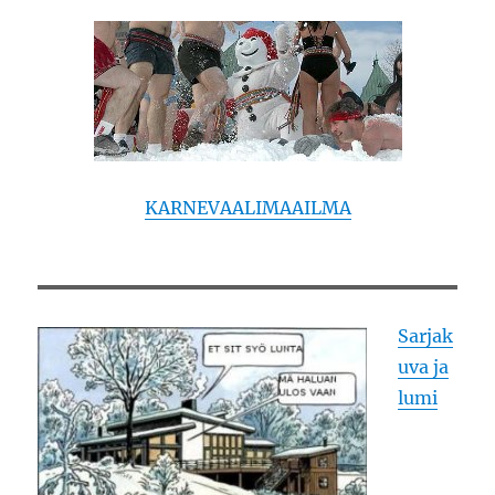
KARNEVAALIMAAILMA
Sarjak
uva ja
lumi