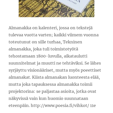
Almanakka on kalenteri, jossa on tekstejä
tulevaa vuotta varten; kaikki viimem vuonna
toteutunut on sille turhaa, Tekninen
almanakka, joka tuli toimistotyötä
tehostamaan 1800-luvulla, aikataulutti
suunnitelmat ja muutti ne tehtäviksi. Se lähes
syrjäyttu visionääriset, mutta myös poeettiset
almanakat. Kiista almanakan luonteesta elää,
mutta joka tapauksessa almanakka toimii
projektorina: se paljastaa asioita, jotka ovat
näkyvissä vain kun huomio suunnataan
eteenpäin. http://www.poesia.fi/vihkot/ 11e