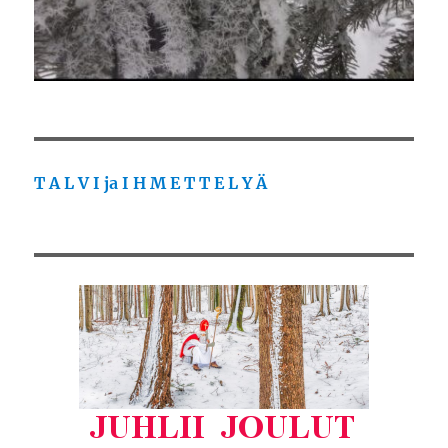
T A L V I ja I H M E T T E L Y Ä