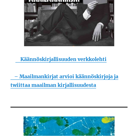
Käännöskirjallisuuden verkkolehti
– Maailmankirjat arvioi käännöskirjoja ja
twiittaa maailman kirjallisuudesta