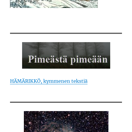
HÄMÄRIKKÖ, kymmenen tekstiä