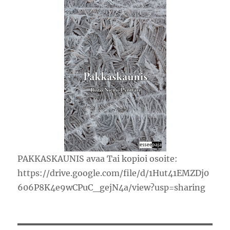
PAKKASKAUNIS avaa Tai kopioi osoite:
https://drive.google.com/file/d/1Hut41EMZDj0
606P8K4e9wCPuC_gejN4a/view?usp=sharing