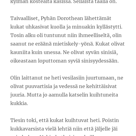
kylmän kostealta käsissä. Sellaista täällä on.
Taivaalliset, Pyhän Dorothean lähettämät
kukat uhkasivat kuolla ja minuakin kyllästytti.
Tosin alku oli tuntunut niin ihmeelliseltä, olin
saanut ne eräänä mietiskely-yönä. Kukat olivat
kauniita kuin unessa. Ne olivat syvän sinisiä,
oikeastaan loputtoman syviä sinisyydessään.
Olin laittanut ne heti vesilasiin juurtumaan, ne
olivat puuvartisia ja vedessä ne kehittäisivat
juuria. Mutta jo aamulla katselin kuihtuneita
kukkia.
Tiesin toki, että kukat kuihtuvat heti. Poistin
kukkavarsista vielä lehtiä niin että jäljelle jäi